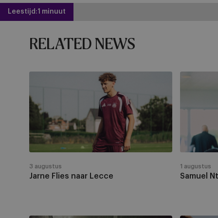
Leestijd:
1 minuut
RELATED NEWS
Jarne
Samuel
Flies
Ntanda
naar
naar
Lecce
Leiria
3 augustus
1 augustus
Jarne Flies naar Lecce
Samuel Nt