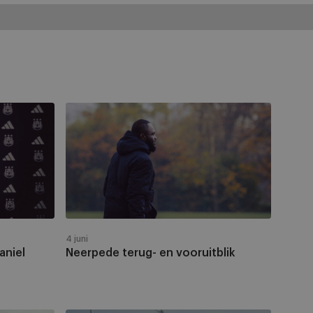
Neerpede
terug-
en
vooruitblik
4 juni
aniel
Neerpede terug- en vooruitblik