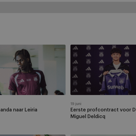
Eerste
profcontract
voor
Daniel
Miguel
Deldicq
19 juni
anda naar Leiria
Eerste profcontract voor D
Miguel Deldicq