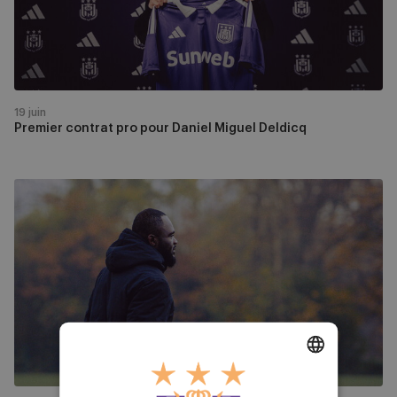
Miguel
Deldicq
19 juin
Premier contrat pro pour Daniel Miguel Deldicq
Neerpede
:
rétrospective
et
perspectives
DUTCH