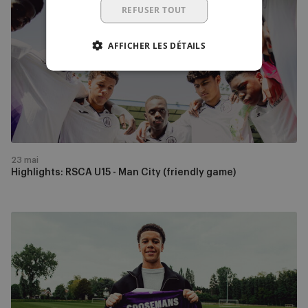
RSCA
REFUSER TOUT
U15
-
AFFICHER LES DÉTAILS
Man
City
(friendly
game)
23 mai
Highlights: RSCA U15 - Man City (friendly game)
Maycon
Coosemans
signe
jusqu’en
2029