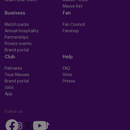
Share your ticket
Mauve+ Gold
Mauve Ket
Business
Fan
Match packs
Fan Council
Annual hospitality
Fanshop
Partnerships
Private events
Brand portal
Club
Help
Palmarès
FAQ
Tous Mauves
Sites
Brand portal
Presse
Jobs
App
Follow us
Follow
Follow
Follow
Follow
Follow
us
us