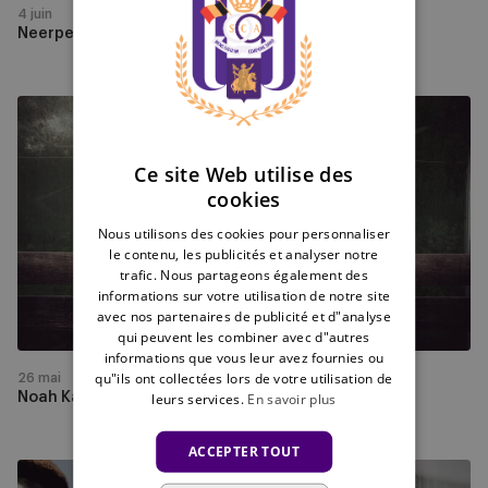
4 juin
ENGLISH
Neerpede : rétrospective et perspectives
FRENCH
Noah
Kalonji
prolonge
Ce site Web utilise des
jusqu’en
cookies
2028
Nous utilisons des cookies pour personnaliser
le contenu, les publicités et analyser notre
trafic. Nous partageons également des
informations sur votre utilisation de notre site
avec nos partenaires de publicité et d"analyse
qui peuvent les combiner avec d"autres
informations que vous leur avez fournies ou
qu"ils ont collectées lors de votre utilisation de
26 mai
leurs services.
En savoir plus
Noah Kalonji prolonge jusqu’en 2028
ACCEPTER TOUT
Highlights: