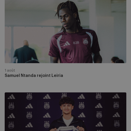
Ntanda
rejoint
Leiria
1 août
Samuel Ntanda rejoint Leiria
Premier
contrat
pro
pour
Daniel