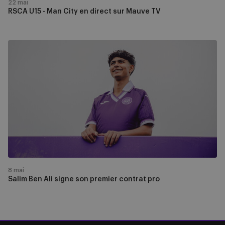
22 mai
RSCA U15 - Man City en direct sur Mauve TV
Salim
Ben
Ali
signe
son
premier
contrat
pro
8 mai
Salim Ben Ali signe son premier contrat pro