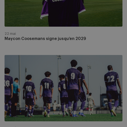
22 mai
Maycon Coosemans signe jusqu’en 2029
RSCA
U15
-
Man
City
en
direct
sur
Mauve
TV