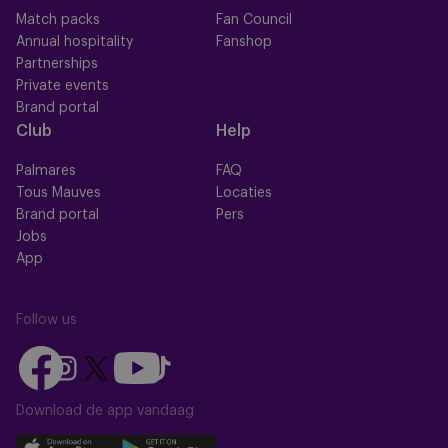
Match packs
Fan Council
Annual hospitality
Fanshop
Partnerships
Private events
Brand portal
Club
Help
Palmares
FAQ
Tous Mauves
Locaties
Brand portal
Pers
Jobs
App
Follow us
Follow
Follow
Follow
Follow
Follow
us
us
us
us
us
on
on
Download de app vandaag
on
on
on
Facebook
YouTube
Instagram
X
TikTok
Download
Download