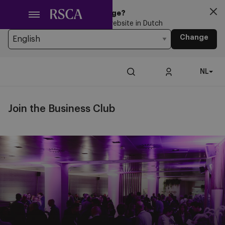
Ga
Looking for another Language?
naar
You’re currently browsing the website in Dutch
hoofdinhoud
Change
NL
Join the Business Club