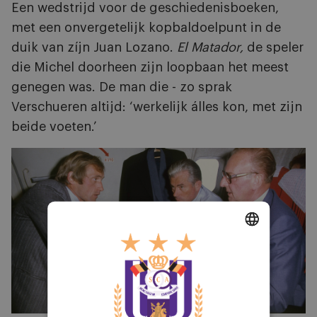
Een wedstrijd voor de geschiedenisboeken,
met een onvergetelijk kopbaldoelpunt in de
duik van zíjn Juan Lozano.
El Matador
,
de speler
die Michel doorheen zijn loopbaan het meest
genegen was. De man die - zo sprak
Verschueren altijd: ‘werkelijk álles kon, met zijn
beide voeten.’
DUTCH
ENGLISH
FRENCH