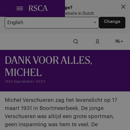
Ga
Looking for another Language?
naar
You’re currently browsing the website in Dutch
hoofdinhoud
Change
NL
DANK VOOR ALLES,
MICHEL
14th September 2022
Michel Verschueren zag het levenslicht op 17
maart 1931 in Boortmeerbeek. De jonge
Verschueren was altijd een grote sportman,
geen inspanning was hem te veel. De