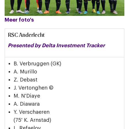
Meer foto's
RSC Anderlecht
Presented by Delta Investment Tracker
B. Verbruggen (GK)
A. Murillo
Z. Debast
J. Vertonghen ©
M. N'Diaye
A. Diawara
Y. Verschaeren
(75' K. Arnstad)
L. Refaelov