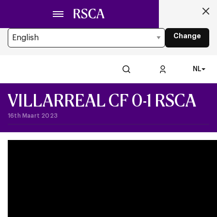
Ga
Looking for another Language?
naar
You’re currently browsing the website in Dutch
hoofdinhoud
Change
NL
VILLARREAL CF 0-1 RSCA
16th Maart 2023