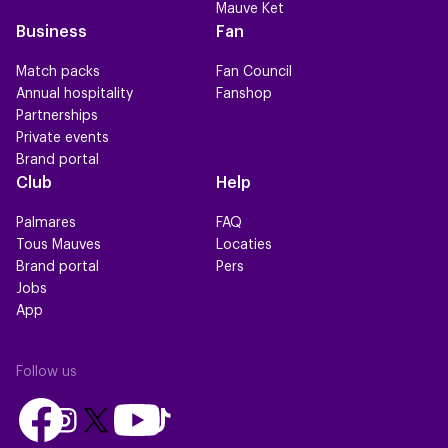
Mauve Ket
Business
Fan
Match packs
Fan Council
Annual hospitality
Fanshop
Partnerships
Private events
Brand portal
Club
Help
Palmares
FAQ
Tous Mauves
Locaties
Brand portal
Pers
Jobs
App
Follow us
Follow
Follow
Follow
Follow
Follow
us
us
us
us
us