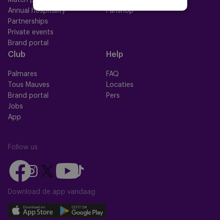
Match packs
Fan Council
Annual hospitality
Fanshop
Partnerships
Private events
Brand portal
Club
Help
Palmares
FAQ
Tous Mauves
Locaties
Brand portal
Pers
Jobs
App
Follow us
Follow
Follow
Follow
Follow
Follow
us
us
us
us
us
on
on
Download de app vandaag
on
on
on
Facebook
YouTube
Instagram
X
TikTok
Download
Download
(Twitter)