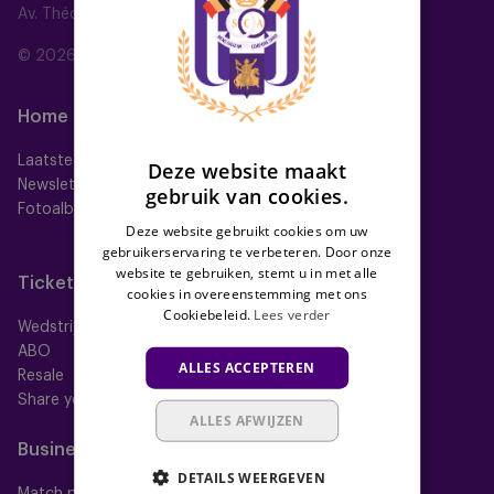
Av. Théo Verbeeck 2, 1070 Anderlecht, Belgium
ENGLISH
© 2026 RSC Anderlecht
FRENCH
Home
Ploegen
Laatste nieuws
Eerste ploeg
Deze website maakt
Newsletter
Futures
gebruik van cookies.
Fotoalbums
Women
Deze website gebruikt cookies om uw
Neerpede
gebruikerservaring te verbeteren. Door onze
Futsal
website te gebruiken, stemt u in met alle
Tickets
Memberships
cookies in overeenstemming met ons
Cookiebeleid.
Lees verder
Wedstrijdtickets
Alle memberships
ABO
Mauve TV
ALLES ACCEPTEREN
Resale
Mauve+ Silver
Share your ticket
Mauve+ Gold
ALLES AFWIJZEN
Mauve Ket
Business
Fan
DETAILS WEERGEVEN