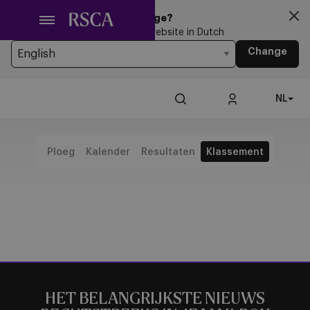
Ga
Looking for another Language?
naar
You’re currently browsing the website in Dutch
hoofdinhoud
Change
NL
Ploeg
Kalender
Resultaten
Klassement
HET BELANGRIJKSTE NIEUWS