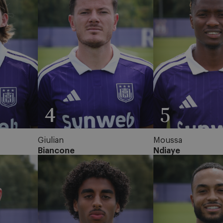
4
5
Giulian
Moussa
Biancone
Ndiaye