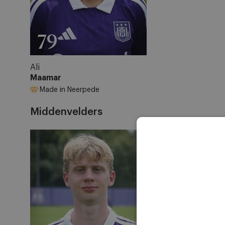
79
Ali
Maamar
Made in Neerpede
Middenvelders