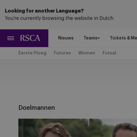
Ga
naar
Looking for another Language?
hoofdinhoud
You’re currently browsing the website in Dutch
Nieuws
Teams
Tickets & M
Eerste Ploeg
Futures
Women
Futsal
Doelmannen