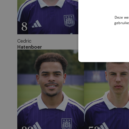
Deze web
gebruike
8
13
Cedric
Nathan
Hatenboer
Saliba