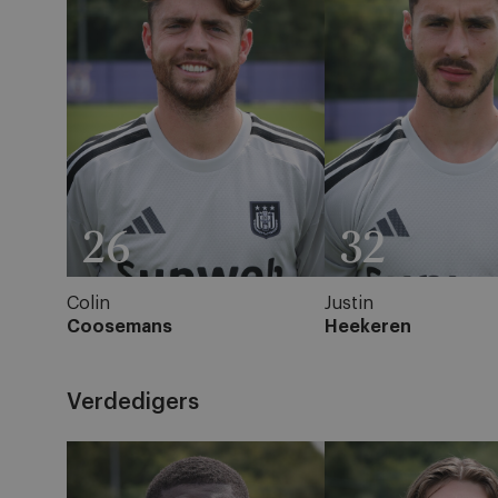
26
32
Colin
Justin
Coosemans
Heekeren
Verdedigers