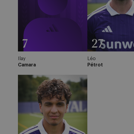
7
27
Ilay
Léo
Camara
Pétrot