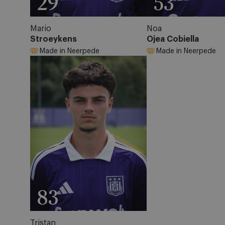
29
53
Mario
Noa
Stroeykens
Ojea Cobiella
Made in Neerpede
Made in Neerpede
83
Tristan