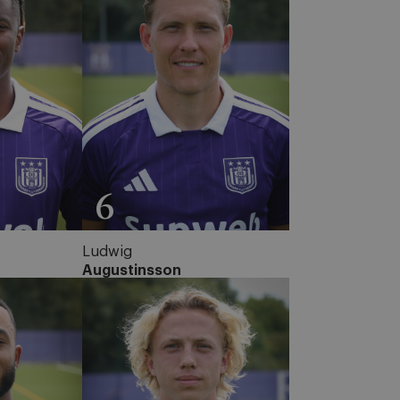
6
Ludwig
Augustinsson