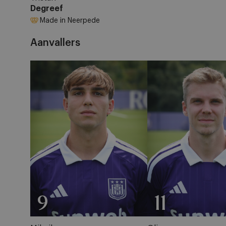
Degreef
Made in Neerpede
Aanvallers
9
11