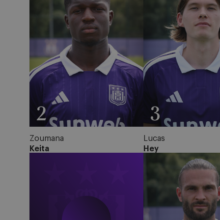
2
3
Zoumana
Lucas
Keita
Hey