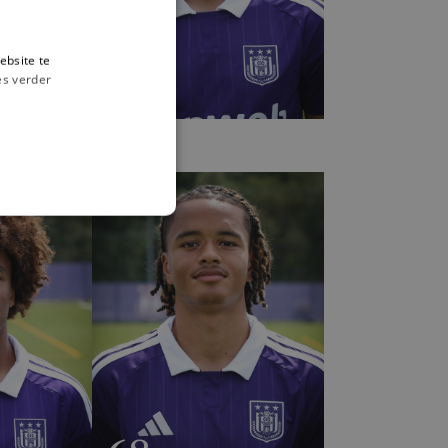
ebsite te
es verder
24
Enric
Llansana