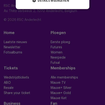
DETAILS WEERGEVEN
RSC Anderlecht
Av. Théo Verbeeck 2, 1070 Anderlecht, Belgium
© 2026 RSC Anderlecht
Home
Ploegen
Laatste nieuws
Eerste ploeg
Newsletter
Futures
Fotoalbums
Women
Neerpede
Futsal
Tickets
Memberships
Wedstrijdtickets
Alle memberships
ABO
Mauve TV
Resale
Mauve+ Silver
Share your ticket
Mauve+ Gold
Mauve Ket
Business
Fan