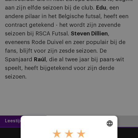
aan zijn elfde seizoen bij de club.
Edu
, een
andere pilaar in het Belgische futsal, heeft een
contract getekend - het wordt zijn zevende
seizoen bij RSCA Futsal.
Steven Dillien
,
eveneens Rode Duivel en zeer populair bij de
fans, blijft voor zijn zesde seizoen. De
Spanjaard
Raúl
, die al twee jaar bij paars-wit
speelt, heeft bijgetekend voor zijn derde
seizoen.
Leestijd:
1 minuut