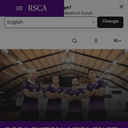
Ga
Looking for another Language?
naar
You’re currently browsing the website in Dutch
hoofdinhoud
Change
NL