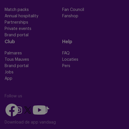
Match packs
Fan Council
Annual hospitality
Fanshop
Partnerships
Private events
Brand portal
Club
Help
Palmares
FAQ
Tous Mauves
Locaties
Brand portal
Pers
Jobs
App
Follow us
Follow
Follow
Follow
Follow
Follow
us
us
us
us
us
on
on
Download de app vandaag
on
on
on
Facebook
YouTube