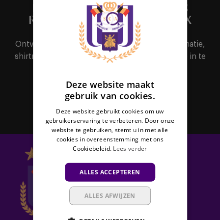
DUTCH
HET BELANGRIJKSTE NIEUWS
RECHTSTREEKS IN JE MAILBOX
ENGLISH
FRENCH
Ontvang als eerste alle nieuws, ticketinginformatie,
shirtreleases of interessante promoties door je in te
schrijven voor de nieuwsbrief.
Deze website maakt
gebruik van cookies.
Abonneer
Deze website gebruikt cookies om uw
gebruikerservaring te verbeteren. Door onze
website te gebruiken, stemt u in met alle
cookies in overeenstemming met ons
Cookiebeleid.
Lees verder
ALLES ACCEPTEREN
ALLES AFWIJZEN