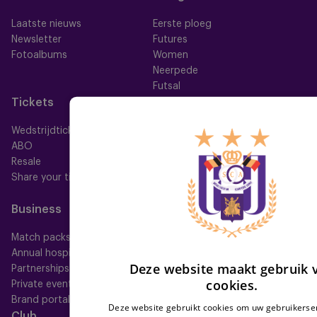
Laatste nieuws
Eerste ploeg
Newsletter
Futures
Fotoalbums
Women
Neerpede
Futsal
Tickets
Memberships
Wedstrijdtickets
Alle memberships
ABO
Mauve TV
Resale
Mauve+ Silver
Share your ticket
Mauve+ Gold
Mauve Ket
Business
Fan
Match packs
Fan Council
Annual hospitality
Fanshop
Deze website maakt gebruik 
Partnerships
cookies.
Private events
Brand portal
Deze website gebruikt cookies om uw gebruikerser
Club
Help