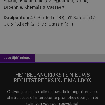
Allach), Paulet, Kilic (52’ Aguemon), Anne,
Droehnle, Khemais & Cassaert
Doelpunten:
47’ Sardella (1-0), 51’ Sardella (2-
0), 61’ Allach (2-1), 75’ Stassin (3-1)
Leestijd:
1 minuut
HET BELANGRIJKSTE NIEUWS
RECHTSTREEKS IN JE MAILBOX
Ontvang als eerste alle nieuws, ticketinginformatie,
shirtreleases of interessante promoties door je in te
schrijven voor de nieuwsbrief.