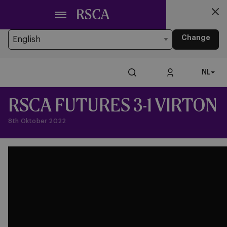
Ga
Looking for another Language?
naar
You’re currently browsing the website in Dutch
hoofdinhoud
Change
NL
RSCA FUTURES 3-1 VIRTON
8th Oktober 2022