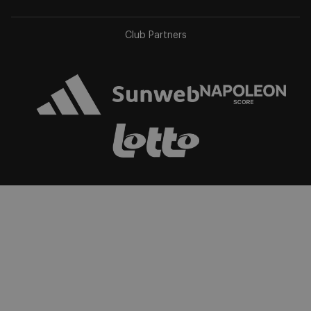
app
app
store
store
Club Partners