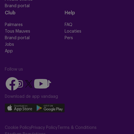
Brand portal
Club
Help
Palmares
FAQ
Tous Mauves
Locaties
Brand portal
Pers
Jobs
App
Follow us
Follow
Follow
Follow
Follow
Follow
us
us
us
us
us
on
on
Download de app vandaag
on
on
on
Facebook
YouTube
Instagram
X
TikTok
Download
Download
(Twitter)
our
our
app
app
Cookie Policy
Privacy Policy
Terms & Conditions
on
on