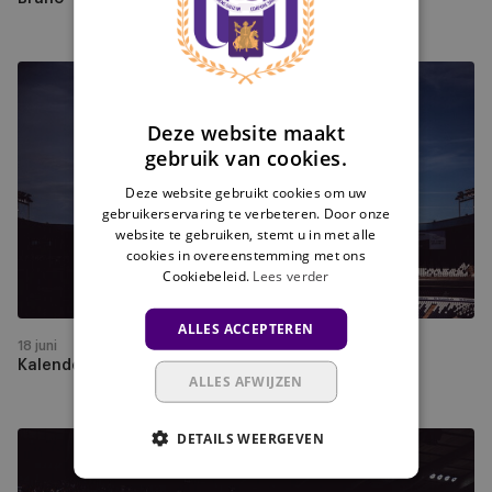
FRENCH
Kalender
Jupiler
Pro
Deze website maakt
gebruik van cookies.
League
2026/2027
Deze website gebruikt cookies om uw
onthuld
gebruikerservaring te verbeteren. Door onze
website te gebruiken, stemt u in met alle
cookies in overeenstemming met ons
Cookiebeleid.
Lees verder
ALLES ACCEPTEREN
18 juni
Kalender Jupiler Pro League 2026/2027 onthuld
ALLES AFWIJZEN
DETAILS WEERGEVEN
De
eerste