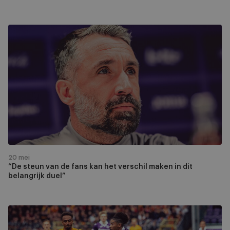
“De
steun
van
de
fans
kan
het
verschil
maken
in
dit
20 mei
belangrijk
“De steun van de fans kan het verschil maken in dit
belangrijk duel”
duel”
RSCA
2-