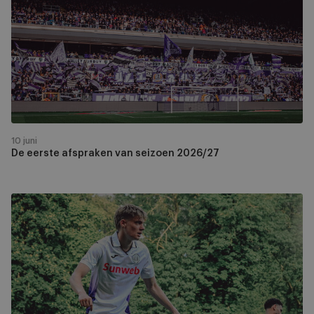
afspraken
van
seizoen
2026/27
10 juni
De eerste afspraken van seizoen 2026/27
Union
5-
1
RSCA