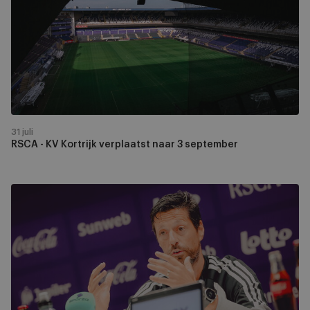
Kortrijk
verplaatst
naar
3
september
31 juli
RSCA - KV Kortrijk verplaatst naar 3 september
"Ik
nodig
de
fans
uit
om
samen
met