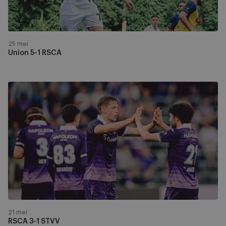
25 mei
Union 5-1 RSCA
RSCA
3-
1
STVV
21 mei
RSCA 3-1 STVV