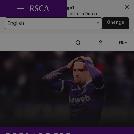
Ga
Looking for another Language?
naar
You’re currently browsing the website in Dutch
hoofdinhoud
Change
NL