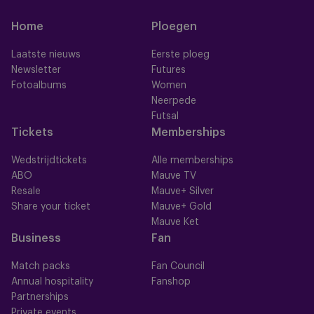
Home
Ploegen
Laatste nieuws
Eerste ploeg
Newsletter
Futures
Fotoalbums
Women
Neerpede
Futsal
Tickets
Memberships
Wedstrijdtickets
Alle memberships
ABO
Mauve TV
Resale
Mauve+ Silver
Share your ticket
Mauve+ Gold
Mauve Ket
Business
Fan
Match packs
Fan Council
Annual hospitality
Fanshop
Partnerships
Private events