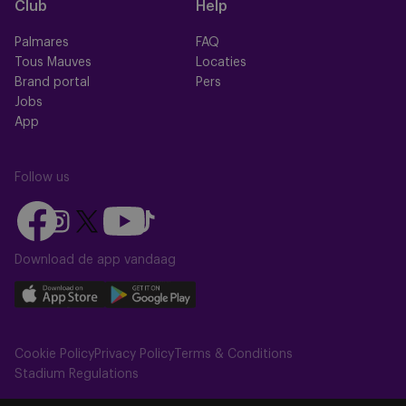
Club
Help
Palmares
FAQ
Tous Mauves
Locaties
Brand portal
Pers
Jobs
App
Follow us
Follow
Follow
Follow
Follow
Follow
us
us
us
us
us
on
on
Download de app vandaag
on
on
on
Facebook
YouTube
Instagram
X
TikTok
Download
Download
(Twitter)
our
our
app
app
Cookie Policy
Privacy Policy
Terms & Conditions
on
on
Stadium Regulations
the
the
Apple
Android