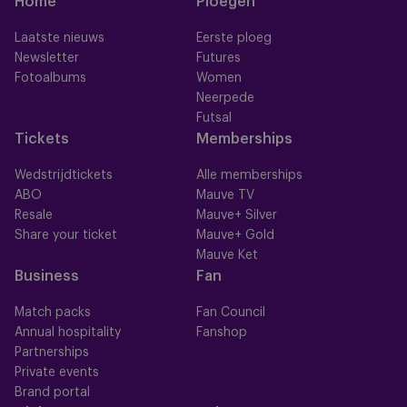
Home
Ploegen
Laatste nieuws
Eerste ploeg
Newsletter
Futures
Fotoalbums
Women
Neerpede
Futsal
Tickets
Memberships
Wedstrijdtickets
Alle memberships
ABO
Mauve TV
Resale
Mauve+ Silver
Share your ticket
Mauve+ Gold
Mauve Ket
Business
Fan
Match packs
Fan Council
Annual hospitality
Fanshop
Partnerships
Private events
Brand portal