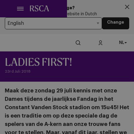
Ga
Looking for another Language?
naar
You’re currently browsing the website in Dutch
hoofdinhoud
Change
NL
LADIES FIRST!
23rd Juli 2018
Maak deze zondag 29 juli kennis met onze
Dames tijdens de jaarlijkse Fandag in het
Constant Vanden Stock stadion om 15u45! Het
is een traditie om op deze speciale dag de
spelers van de A-kern aan onze trouwe fans
voor te stellen. Maar, vanaf dit jaar, stellen we