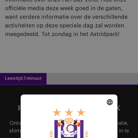
officiële media deze week goed in de gaten,
want verdere informatie over de verschillende
activiteiten op deze speciale dag zal worden
meegedeeld. Tot zondag in het Astridpark!
Leestijd:
1 minuut
HET BELANGRIJKSTE NIEUWS
RECHTSTREEKS IN JE MAILBOX
DUTCH
Ontvang als eerste alle nieuws, ticketinginformatie,
ENGLISH
shirtreleases of interessante promoties door je in te