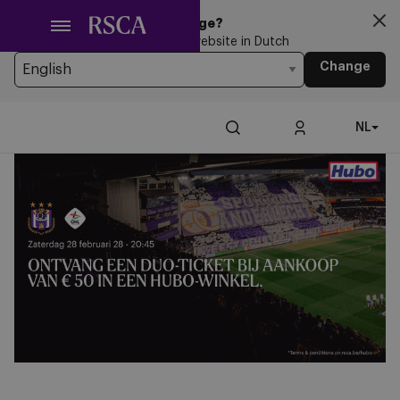
Ga
Looking for another Language?
naar
You’re currently browsing the website in Dutch
hoofdinhoud
Change
NL
Afbeelding