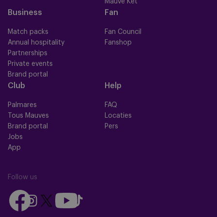
Mauve Ket
Business
Fan
Match packs
Fan Council
Annual hospitality
Fanshop
Partnerships
Private events
Brand portal
Club
Help
Palmares
FAQ
Tous Mauves
Locaties
Brand portal
Pers
Jobs
App
Follow us
Follow
Follow
Follow
Follow
Follow
us
us
us
us
us