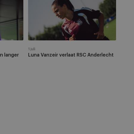
Vanzeir
verlaat
RSC
Anderlecht
1 juli
en langer
Luna Vanzeir verlaat RSC Anderlecht