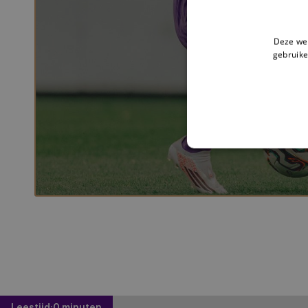
Deze web
gebruike
Leestijd:
0 minuten