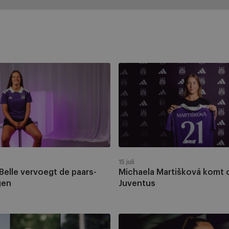
Michaela
Martišková
komt
over
van
Juventus
15 juli
 Belle vervoegt de paars-
Michaela Martišková komt 
gen
Juventus
Tine