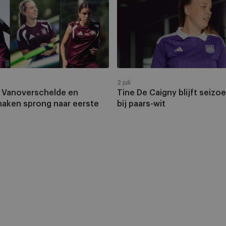
helde
De
Caigny
blijft
seizoen
langer
bij
paars-
2 juli
wit
 Vanoverschelde en
Tine De Caigny blijft seizo
maken sprong naar eerste
bij paars-wit