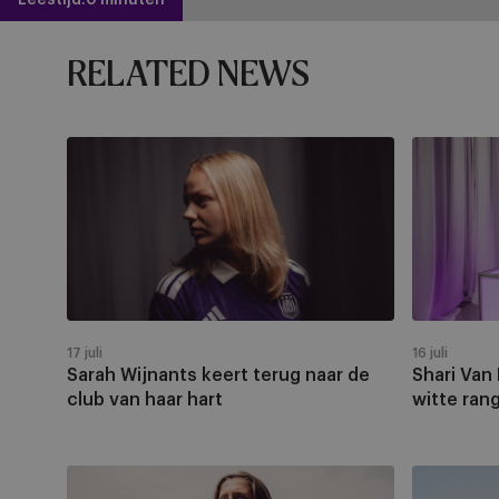
RELATED NEWS
Sarah
Shari
Wijnants
Van
keert
Belle
terug
vervoegt
naar
de
de
paars-
club
witte
van
rangen
17 juli
16 juli
haar
Sarah Wijnants keert terug naar de
Shari Van
hart
club van haar hart
witte ran
Fran
Spelkens,