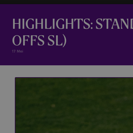
HIGHLIGHTS: STAN
OFFS SL)
17 Mei
Standard Femina - RSCA Women (PO)