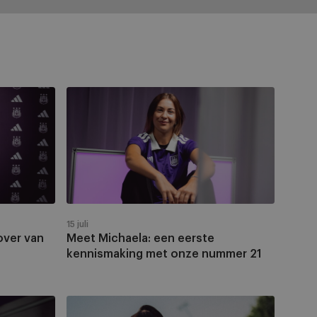
Meet
Michaela:
een
eerste
kennismaking
met
onze
nummer
15 juli
21
over van
Meet Michaela: een eerste
kennismaking met onze nummer 21
Luna