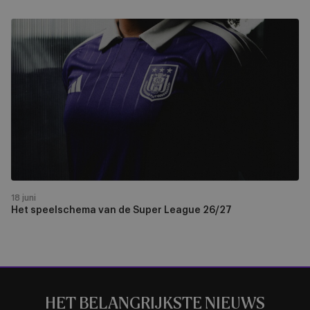
Het
speelschema
van
de
Super
League
26/27
18 juni
Het speelschema van de Super League 26/27
HET BELANGRIJKSTE NIEUWS