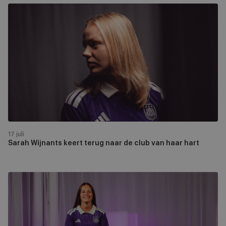
Sarah
Wijnants
keert
terug
naar
de
club
van
haar
hart
17 juli
Sarah Wijnants keert terug naar de club van haar hart
Shari
Van
Belle
vervoegt