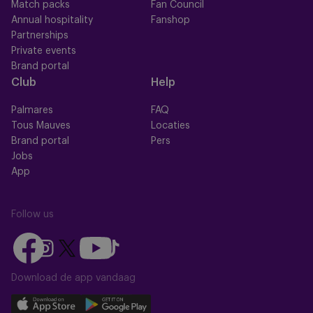
Match packs
Fan Council
Annual hospitality
Fanshop
Partnerships
Private events
Brand portal
Club
Help
Palmares
FAQ
Tous Mauves
Locaties
Brand portal
Pers
Jobs
App
Follow us
Follow
Follow
Follow
Follow
Follow
us
us
us
us
us
on
on
Download de app vandaag
on
on
on
Facebook
YouTube
Instagram
X
TikTok
Download
Download