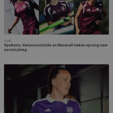
maken
sprong
naar
eerste
ploeg
3 juli
Spelkens, Vanoverschelde en Maravall maken sprong naar
eerste ploeg
Tine
De
Caigny
blijft
seizoen
langer
bij
paars-