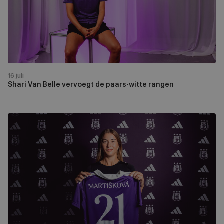
de
paars-
witte
rangen
16 juli
Shari Van Belle vervoegt de paars-witte rangen
Michaela
Martišková
komt
over
van
Juventus