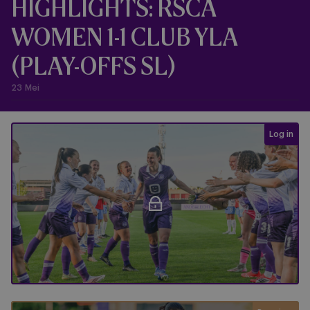
HIGHLIGHTS: RSCA
WOMEN 1-1 CLUB YLA
(PLAY-OFFS SL)
23 Mei
Login req
Log in
RSCA Women - Club YLA (PO)