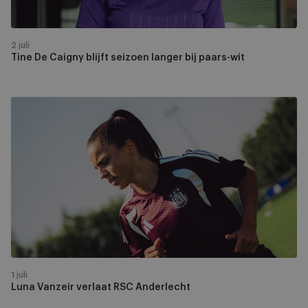
wit
2 juli
Tine De Caigny blijft seizoen langer bij paars-wit
Luna
Vanzeir
verlaat
RSC
Anderlecht
1 juli
Luna Vanzeir verlaat RSC Anderlecht