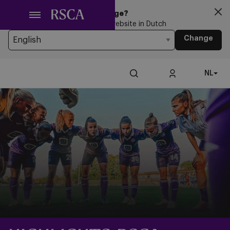
Ga
Looking for another Language?
naar
You’re currently browsing the website in Dutch
hoofdinhoud
Change
NL