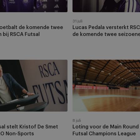
de
komende
twee
31 juli
seizoenen
voetbalt de komende twee
Lucas Pedala versterkt RSC
 bij RSCA Futsal
de komende twee seizoen
Loting
voor
de
Main
Round
van
de
Futsal
8 juli
Champions
al stelt Kristof De Smet
Loting voor de Main Round
League
EO Non-Sports
Futsal Champions League