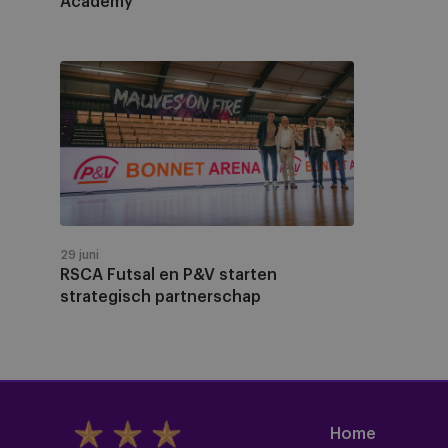
Academy
RSCA
Futsal
Academy
RSCA
Futsal
en
P&V
starten
strategisch
partnerschap
29 juni
RSCA Futsal en P&V starten
strategisch partnerschap
Home