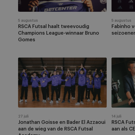
League-
seizoenen
winnaar
bij
Bruno
RSCA
5 augustus
5 augustus
Gomes
Futsal
RSCA Futsal haalt tweevoudig
Fabinho 
Champions League-winnaar Bruno
seizoenen
Gomes
Jonathan
RSCA
Goisse
Futsal
en
stelt
Bader
Kristof
El
De
Azzaoui
Smet
aan
aan
de
als
27 juli
14 juli
wieg
CEO
Jonathan Goisse en Bader El Azzaoui
RSCA Futs
van
Non-
aan de wieg van de RSCA Futsal
aan als C
de
Sports