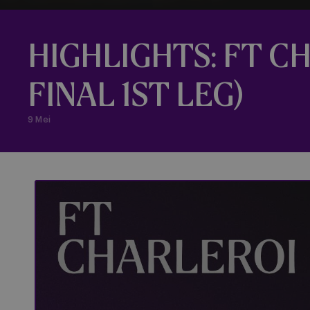
HIGHLIGHTS: FT CH
FINAL 1ST LEG)
9 Mei
FT Charleroi - RSCA Futsal