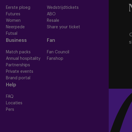
Eerste ploeg
Wedstrijdtickets
Futures
ABO
Women
Resale
Neerpede
Share your ticket
Futsal
O
Business
Fan
s
Match packs
Fan Council
Annual hospitality
Fanshop
Partnerships
Private events
Brand portal
Help
FAQ
Locaties
Pers