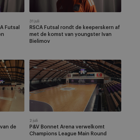
af
met
de
31 juli
komst
A Futsal
RSCA Futsal rondt de keeperskern af
van
en
met de komst van youngster Ivan
youngster
Bielimov
Ivan
Bielimov
P&V
Bonnet
Arena
verwelkomt
Champions
League
Main
Round
2 juli
 van de
P&V Bonnet Arena verwelkomt
Champions League Main Round