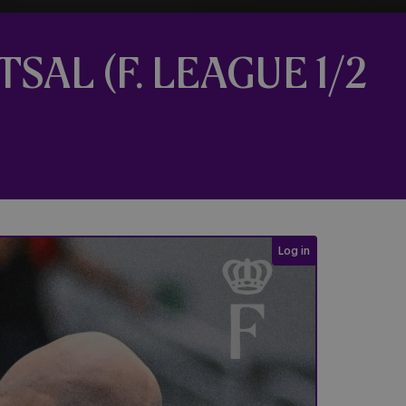
SAL (F. LEAGUE 1/2
Login required
Log in