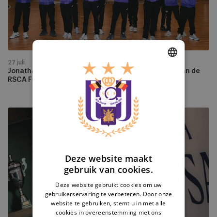
Azzaoui
aan
de
wieg
van
de
27 juli
RSCA
Jonathan Goisse en Bader El Azzaoui aan de wieg van de
DUTCH
RSCA Futsal Academy
Futsal
ENGLISH
Academy
FRENCH
RSCA
Futsal
stelt
Kristof
Deze website maakt
De
gebruik van cookies.
Smet
aan
Deze website gebruikt cookies om uw
gebruikerservaring te verbeteren. Door onze
als
website te gebruiken, stemt u in met alle
CEO
cookies in overeenstemming met ons