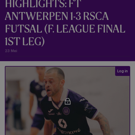
HIGHLIGHTS: FT
ANTWERPEN 1-3 RSCA
FUTSAL (F. LEAGUE FINAL
1ST LEG)
23 Mei
Login req
Log in
FT Antwerpen - RSCA Futsal