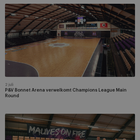
P&V
Bonnet
Arena
verwelkomt
Champions
League
Main
Round
2 juli
P&V Bonnet Arena verwelkomt Champions League Main
Round
RSCA
Futsal
en