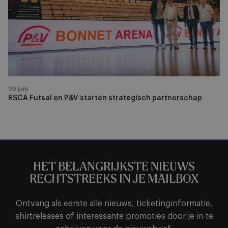
P&V
starten
strategisch
partnerschap
29 juni
RSCA Futsal en P&V starten strategisch partnerschap
HET BELANGRIJKSTE NIEUWS
RECHTSTREEKS IN JE MAILBOX
Ontvang als eerste alle nieuws, ticketinginformatie,
shirtreleases of interessante promoties door je in te