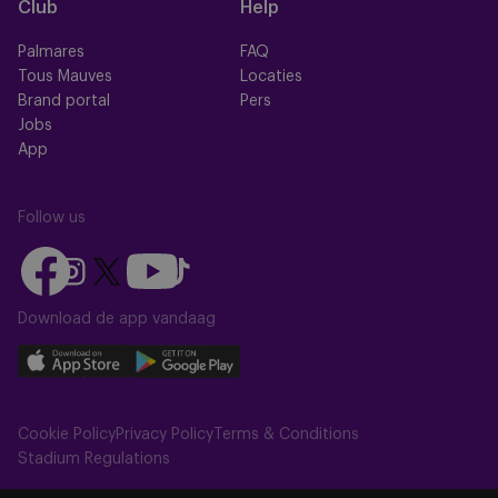
Club
Help
Palmares
FAQ
Tous Mauves
Locaties
Brand portal
Pers
Jobs
App
Follow us
Follow
Follow
Follow
Follow
Follow
us
us
us
us
us
on
on
Download de app vandaag
on
on
on
Facebook
YouTube
Instagram
X
TikTok
Download
Download
(Twitter)
our
our
app
app
Cookie Policy
Privacy Policy
Terms & Conditions
on
on
Stadium Regulations
the
the
Apple
Android