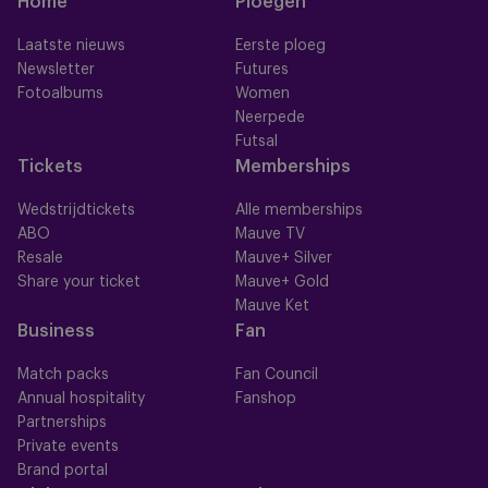
Home
Ploegen
Laatste nieuws
Eerste ploeg
Newsletter
Futures
Fotoalbums
Women
Neerpede
Futsal
Tickets
Memberships
Wedstrijdtickets
Alle memberships
ABO
Mauve TV
Resale
Mauve+ Silver
Share your ticket
Mauve+ Gold
Mauve Ket
Business
Fan
Match packs
Fan Council
Annual hospitality
Fanshop
Partnerships
Private events
Brand portal