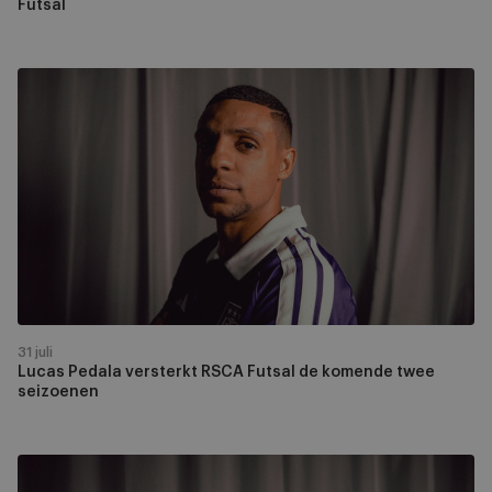
Futsal
Lucas
Pedala
versterkt
RSCA
Futsal
de
komende
twee
seizoenen
31 juli
Lucas Pedala versterkt RSCA Futsal de komende twee
seizoenen
RSCA