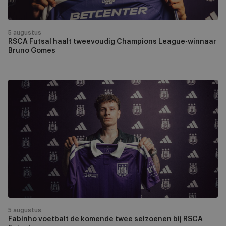
Gomes
5 augustus
RSCA Futsal haalt tweevoudig Champions League-winnaar
Bruno Gomes
Fabinho
voetbalt
de
komende
twee
seizoenen
bij
RSCA
Futsal
5 augustus
Fabinho voetbalt de komende twee seizoenen bij RSCA