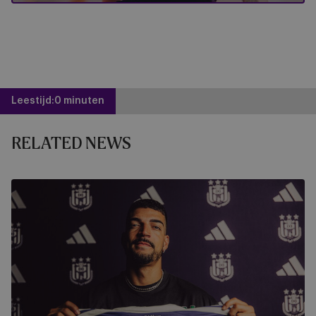
Leestijd:
0 minuten
RELATED NEWS
RSCA
Futsal
haalt
tweevoudig
Champions
League-
winnaar
Bruno