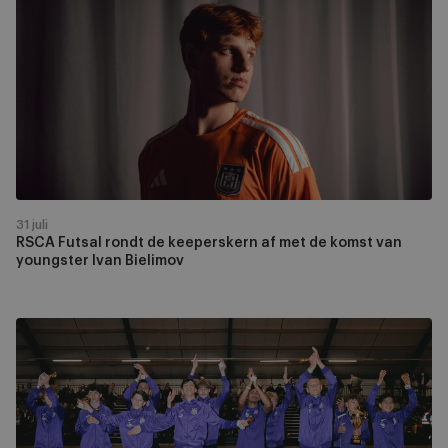
Futsal
rondt
de
keeperskern
af
met
de
komst
van
youngster
31 juli
Ivan
RSCA Futsal rondt de keeperskern af met de komst van
youngster Ivan Bielimov
Bielimov
Jonathan
Goisse
en
Bader
El