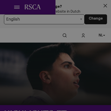
Ga
Looking for another Language?
naar
You’re currently browsing the website in Dutch
hoofdinhoud
Change
NL