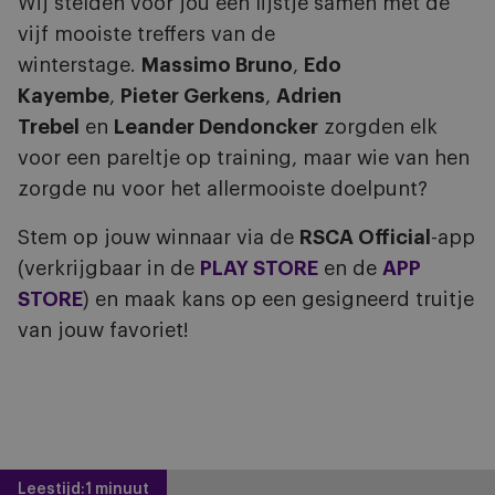
Wij stelden voor jou een lijstje samen met de
vijf mooiste treffers van de
winterstage.
Massimo Bruno
,
Edo
Kayembe
,
Pieter Gerkens
,
Adrien
Trebel
en
Leander Dendoncker
zorgden elk
voor een pareltje op training, maar wie van hen
zorgde nu voor het allermooiste doelpunt?
Stem op jouw winnaar via de
RSCA Official
-app
(verkrijgbaar in de
PLAY STORE
en de
APP
STORE
) en maak kans op een gesigneerd truitje
van jouw favoriet!
Leestijd:
1 minuut