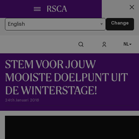
Ga
Looking for another Language?
naar
You’re currently browsing the website in Dutch
hoofdinhoud
Change
NL
STEM VOOR JOUW
MOOISTE DOELPUNT UIT
DE WINTERSTAGE!
24th Januari 2018