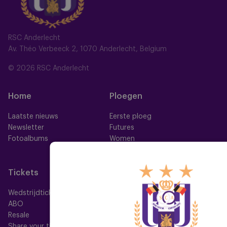
RSC Anderlecht
Av. Théo Verbeeck 2, 1070 Anderlecht, Belgium
© 2026 RSC Anderlecht
Home
Ploegen
Laatste nieuws
Eerste ploeg
Newsletter
Futures
Fotoalbums
Women
Neerpede
Futsal
Tickets
Memberships
Wedstrijdtickets
Alle memberships
ABO
Mauve TV
Resale
Mauve+ Silver
Share your ticket
Mauve+ Gold