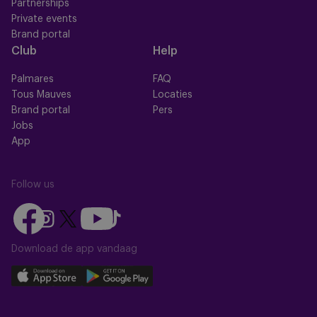
Partnerships
Private events
Brand portal
Club
Help
Palmares
FAQ
Tous Mauves
Locaties
Brand portal
Pers
Jobs
App
Follow us
Follow
Follow
Follow
Follow
Follow
us
us
us
us
us
on
on
Download de app vandaag
on
on
on
Facebook
YouTube
Instagram
X
TikTok
Download
Download
(Twitter)
our
our
app
app