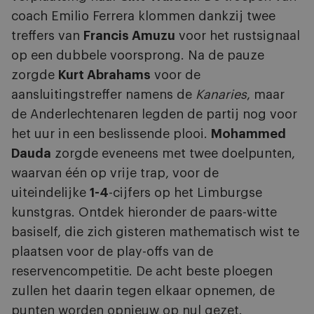
coach Emilio Ferrera klommen dankzij twee
treffers van
Francis Amuzu
voor het rustsignaal
op een dubbele voorsprong. Na de pauze
zorgde
Kurt Abrahams
voor de
aansluitingstreffer namens de
Kanaries
, maar
de Anderlechtenaren legden de partij nog voor
het uur in een beslissende plooi.
Mohammed
Dauda
zorgde eveneens met twee doelpunten,
waarvan één op vrije trap, voor de
uiteindelijke
1-4
-cijfers op het Limburgse
kunstgras. Ontdek hieronder de paars-witte
basiself, die zich gisteren mathematisch wist te
plaatsen voor de play-offs van de
reservencompetitie. De acht beste ploegen
zullen het daarin tegen elkaar opnemen, de
punten worden opnieuw op nul gezet.