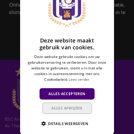
ENGLISH
Ontvang als eerste alle nieuws, ticketinginformatie,
FRENCH
shirtreleases of interessante promoties door je in te
schrijven voor de nieuwsbrief.
Abonneer
Deze website maakt
gebruik van cookies.
Deze website gebruikt cookies om uw
gebruikerservaring te verbeteren. Door onze
website te gebruiken, stemt u in met alle
cookies in overeenstemming met ons
Cookiebeleid.
Lees verder
ALLES ACCEPTEREN
ALLES AFWIJZEN
RSC Anderlecht
DETAILS WEERGEVEN
Av. Théo Verbeeck 2, 1070 Anderlecht, Belgium