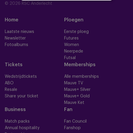
© 2026 RSC Anderlecht
Home
Ploegen
Laatste nieuws
Eerste ploeg
Newsletter
Futures
Fotoalbums
Women
Neerpede
Futsal
Tickets
Memberships
Wedstrijdtickets
Alle memberships
ABO
Mauve TV
Resale
Mauve+ Silver
Share your ticket
Mauve+ Gold
Mauve Ket
Business
Fan
Match packs
Fan Council
Annual hospitality
Fanshop