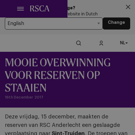
Ga
Looking for another Language?
naar
You’re currently browsing the website in Dutch
hoofdinhoud
Change
NL
MOOIE OVERWINNING
VOOR RESERVEN OP
STAAIEN
16th December 2017
Deze vrijdag, 15 december, maakten de
reserven van RSC Anderlecht een geslaagde
verplaatsing naar
Sint-Truiden
. De troepen van