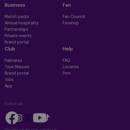
Business
Fan
Match packs
Fan Council
Annual hospitality
Fanshop
Partnerships
Private events
Brand portal
Club
Help
Palmares
FAQ
Tous Mauves
Locaties
Brand portal
Pers
Jobs
App
Follow us
Follow
Follow
Follow
Follow
Follow
us
us
us
us
us
on
on