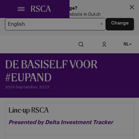
Ga
Looking for another Language?
naar
You’re currently browsing the website in Dutch
hoofdinhoud
Change
NL
DE BASISELF VOOR
#EUPAND
30th September 2023
Line-up RSCA
Presented by Delta Investment Tracker