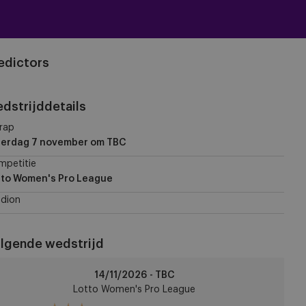
edictors
dstrijddetails
rap
terdag 7 november
om TBC
mpetitie
tto Women's Pro League
dion
lgende wedstrijd
CA
14/11/2026 - TBC
omen
Lotto Women's Pro League