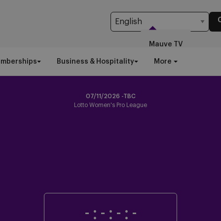
Mauve TV
emberships
Business & Hospitality
More
07/11/2026 -TBC
Lotto Women's Pro League
-
:
-
:
-
:
-