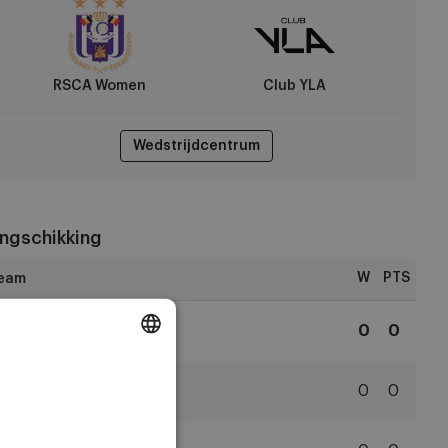
ub
A
RSCA Women
Club YLA
Wedstrijdcentrum
ngschikking
W
PTS
1
RSCA Women
0
0
RSCA
DUTCH
Women
2
Club YLA
0
0
ENGLISH
Club
YLA
FRENCH