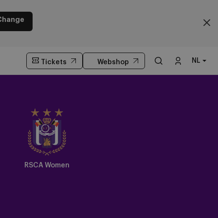
Change
NL
Tickets
Webshop
Crest
Dark
RSCA Women