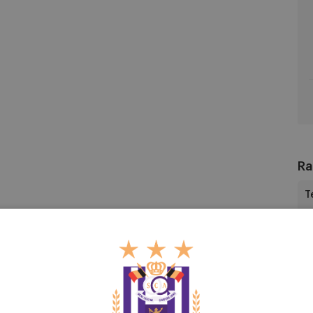
Cl
YL
Ra