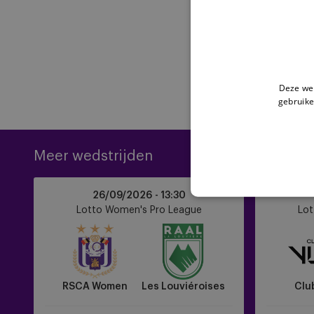
Deze web
gebruike
Meer wedstrijden
RSCA
Club
26/09/2026 -
13:30
Women
YLA
Lotto Women's Pro League
Lot
vs
vs
Les
RSCA
Louviéroises
Women
RSCA Women
Les Louviéroises
Clu