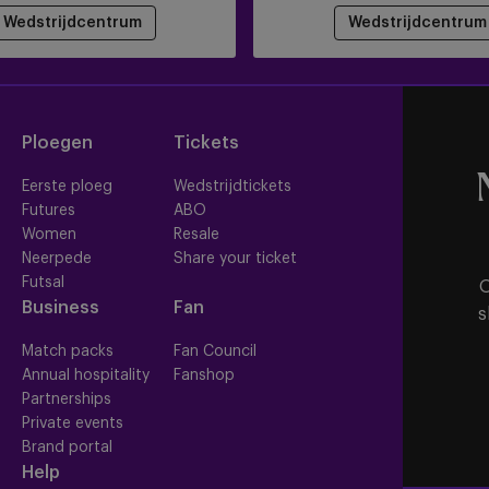
Wedstrijdcentrum
Wedstrijdcentrum
Ploegen
Tickets
Eerste ploeg
Wedstrijdtickets
Futures
ABO
Women
Resale
Neerpede
Share your ticket
Futsal
O
Business
Fan
s
Match packs
Fan Council
Annual hospitality
Fanshop
Partnerships
Private events
Brand portal
Help