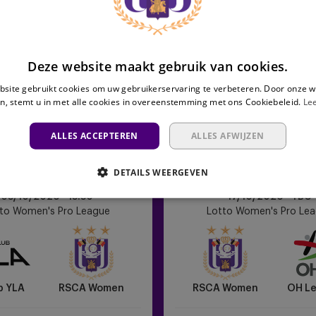
Deze website maakt gebruik van cookies.
site gebruikt cookies om uw gebruikerservaring te verbeteren. Door onze w
n, stemt u in met alle cookies in overeenstemming met ons Cookiebeleid.
Le
ALLES ACCEPTEREN
ALLES AFWIJZEN
DETAILS WEERGEVEN
RSCA
03/10/2026 -
13:30
17/10/2026 - TBC
Women
to Women's Pro League
Lotto Women's Pro Le
vs
OH
Leuven
b YLA
RSCA Women
RSCA Women
OH L