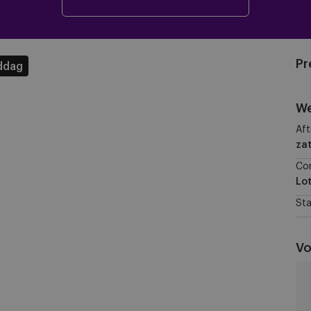
Pr
ddag
We
Aft
za
Co
Lo
Sta
Vo
RS
W
vs