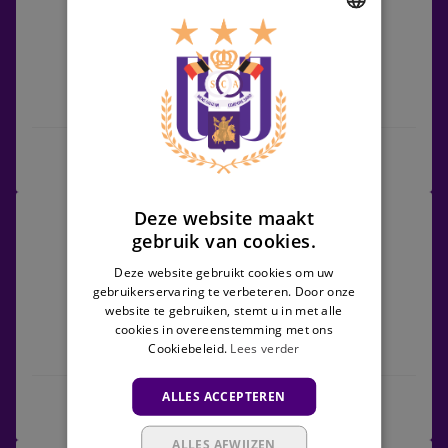
vs
RSCA
DUTCH
Futures
ENGLISH
Jong Gent
RSCA Futures
FRENCH
Wedstrijdcentrum
RSCA
Deze website maakt
12/09/2026 -
16:00
Futures
gebruik van cookies.
Challenger Pro League
vs
Deze website gebruikt cookies om uw
Lokeren
gebruikerservaring te verbeteren. Door onze
website te gebruiken, stemt u in met alle
cookies in overeenstemming met ons
Cookiebeleid.
Lees verder
RSCA Futures
Lokeren
ALLES ACCEPTEREN
Tickets
Wedstrijdcentrum
ALLES AFWIJZEN