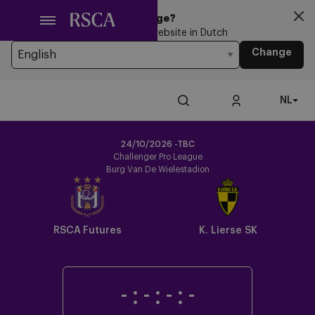
Ga
Looking for another Language?
naar
You’re currently browsing the website in Dutch
hoofdinhoud
Change
NL
24/10/2026 -TBC
Challenger Pro League
Burg Van De Wielestadion
RSCA Futures
K. Lierse SK
-
:
-
:
-
:
-