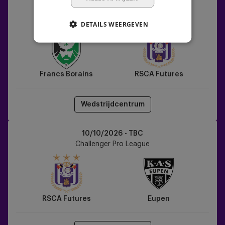
Francs
18/09/2026 -
20:00
Borains
Challenger Pro League
DETAILS WEERGEVEN
vs
RSCA
Futures
Francs Borains
RSCA Futures
Wedstrijdcentrum
RSCA
10/10/2026 - TBC
Futures
Challenger Pro League
vs
Eupen
RSCA Futures
Eupen