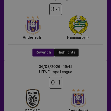
Hammarby
IF
3
1
Anderlecht
Hammarby IF
Rewatch
Highlights
PAOK
06/08/2026 -
19:45
FC
UEFA Europa League
vs
Anderlecht
0
1