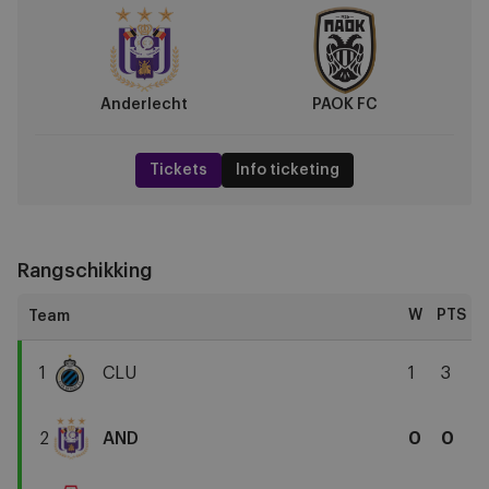
PAOK
FC
Anderlecht
PAOK FC
Tickets
Info ticketing
Rangschikking
W
PTS
1
CLU
1
3
Club
Brugge
2
AND
0
0
KV
RSC