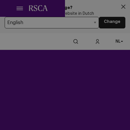
Ga
Looking for another Language?
naar
You’re currently browsing the website in Dutch
hoofdinhoud
Change
NL