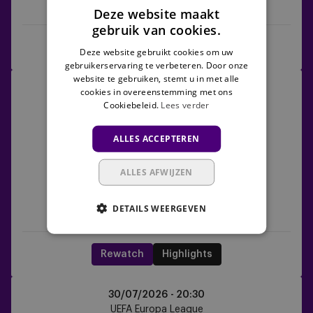
AZ Alkmaar
Anderlecht
Deze website maakt
gebruik van cookies.
Rewatch
Highlights
Deze website gebruikt cookies om uw
gebruikerservaring te verbeteren. Door onze
website te gebruiken, stemt u in met alle
Hammarby
23/07/2026 -
19:00
cookies in overeenstemming met ons
IF
UEFA Europa League
Cookiebeleid.
Lees verder
vs
Anderlecht
1
1
ALLES ACCEPTEREN
ALLES AFWIJZEN
DETAILS WEERGEVEN
Hammarby IF
Anderlecht
Rewatch
Highlights
Anderlecht
30/07/2026 -
20:30
vs
UEFA Europa League