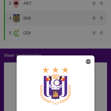
Anderlecht
3
ANT
0
0
Royal
Antwerp
4
SKB
0
0
FC
SK
Beveren
5
CER
0
0
Cercle
Brugge
KSV
Meer wedstrijden
AZ
15/07/2026 -
18:30
Alkmaar
Friendlies A-team
DUTCH
vs
ENGLISH
Anderlecht
0
1
FRENCH