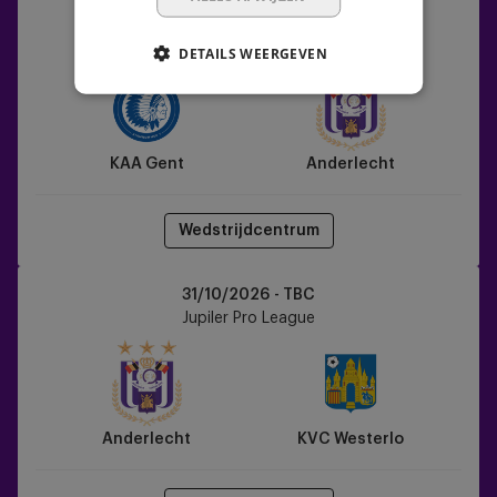
KAA
24/10/2026 - TBC
Gent
Jupiler Pro League
DETAILS WEERGEVEN
vs
Anderlecht
KAA Gent
Anderlecht
Wedstrijdcentrum
Anderlecht
31/10/2026 - TBC
vs
Jupiler Pro League
KVC
Westerlo
Anderlecht
KVC Westerlo