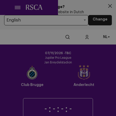
Ga
Looking for another Language?
naar
You’re currently browsing the website in Dutch
hoofdinhoud
Change
NL
07/11/2026 -TBC
Jupiler Pro League
Jan Breydelstadion
Club Brugge
Anderlecht
-
:
-
:
-
:
-