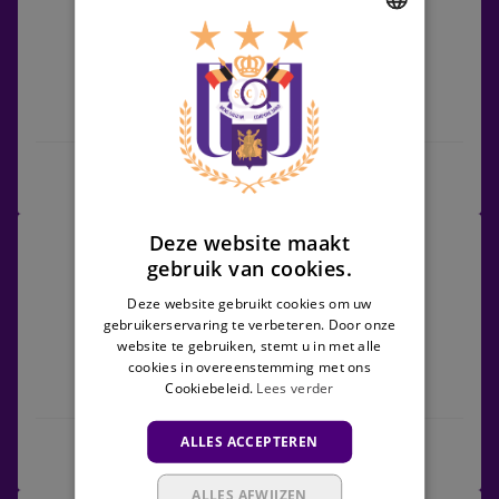
Zulte
Waregem
DUTCH
ENGLISH
Anderlecht
Zulte Waregem
FRENCH
Mauve+ prio
Wedstrijdcentrum
Cercle
Deze website maakt
10/10/2026 - TBC
Brugge
gebruik van cookies.
Jupiler Pro League
vs
Deze website gebruikt cookies om uw
Anderlecht
gebruikerservaring te verbeteren. Door onze
website te gebruiken, stemt u in met alle
cookies in overeenstemming met ons
Cookiebeleid.
Lees verder
Cercle Brugge
Anderlecht
ALLES ACCEPTEREN
Wedstrijdcentrum
ALLES AFWIJZEN