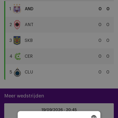
1
AND
0
0
RSC
Anderlecht
2
ANT
0
0
Royal
Antwerp
3
SKB
0
0
FC
SK
Beveren
4
CER
0
0
Cercle
Brugge
5
CLU
0
0
KSV
Club
Brugge
KV
Meer wedstrijden
Anderlecht
19/09/2026 -
20:45
vs
Jupiler Pro League