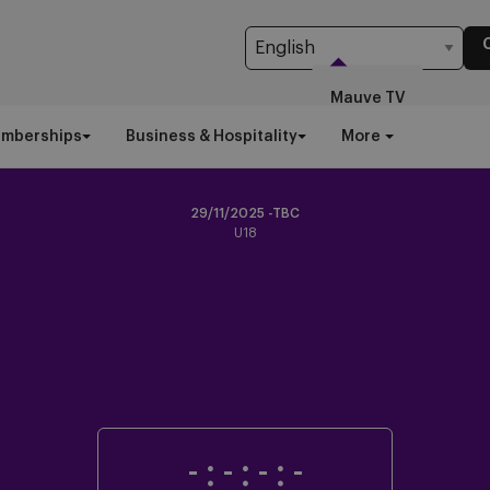
Mauve TV
emberships
Business & Hospitality
More
29/11/2025 -TBC
U18
-
:
-
:
-
:
-