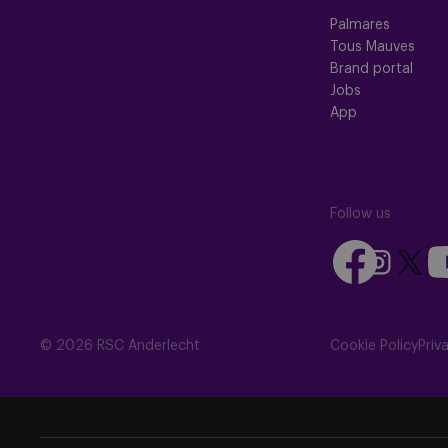
Palmares
Tous Mauves
Brand portal
Jobs
App
Follow us
Follow
Fo
Follow
Follow
us
us
us
us
on
on
on
on
Facebook
Yo
Instagram
X
© 2026 RSC Anderlecht
Cookie Policy
Priv
(Twitte