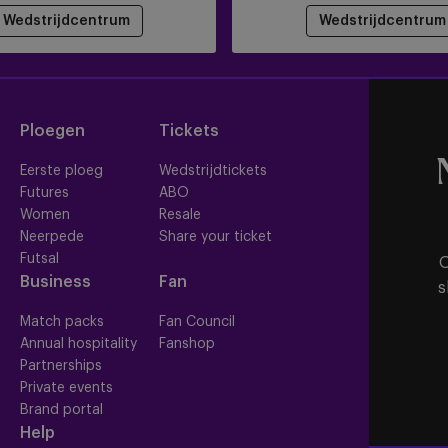
Wedstrijdcentrum
Wedstrijdcentrum
Ploegen
Tickets
Eerste ploeg
Wedstrijdtickets
Futures
ABO
Women
Resale
Neerpede
Share your ticket
Futsal
O
Business
Fan
s
Match packs
Fan Council
Annual hospitality
Fanshop
Partnerships
Private events
Brand portal
Help