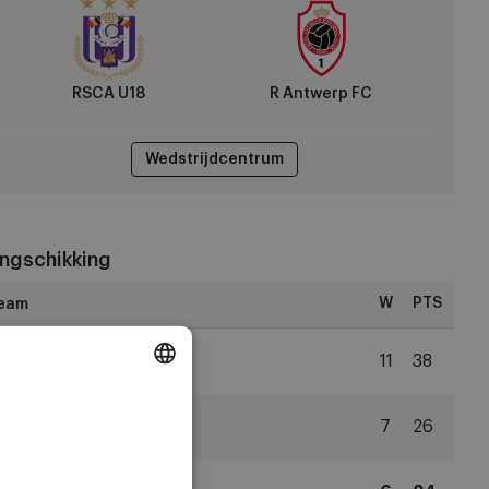
twerp
RSCA U18
R Antwerp FC
Wedstrijdcentrum
ngschikking
W
PTS
2
Club Brugge
11
38
Club
DUTCH
Brugge
3
SVZW
7
26
ENGLISH
Zulte
Waregem
FRENCH