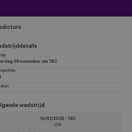
edictors
dstrijddetails
rap
terdag 29 november
om TBC
mpetitie
8
dion
lgende wedstrijd
CA
10/01/2026 - TBC
8
U18