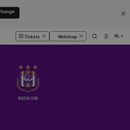
Change
NL
Tickets
Webshop
Crest
Dark
RSCA U18