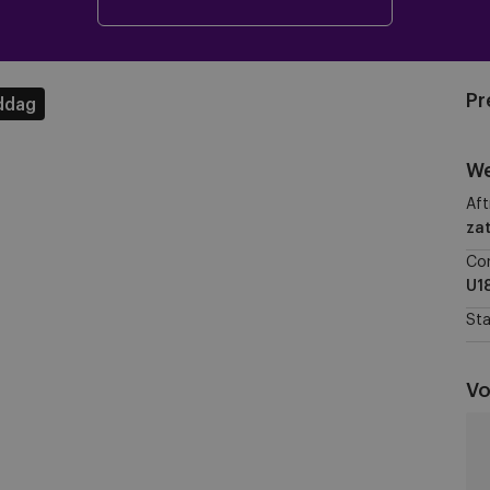
Pr
ddag
We
Aft
za
Co
U1
Sta
Vo
RS
U1
vs