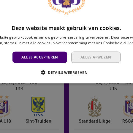
Deze website maakt gebruik van cookies.
site gebruikt cookies om uw gebruikerservaring te verbeteren. Door onze w
n, stemt u in met alle cookies in overeenstemming met ons Cookiebeleid.
Le
ALLES ACCEPTEREN
ALLES AFWIJZEN
DETAILS WEERGEVEN
Standard
25/10/2025 - TBC
08/11/2025 - TBC
Liège
U18
U18
vs
RSCA
U18
A U18
Sint-Truiden
Standard Liège
RSCA