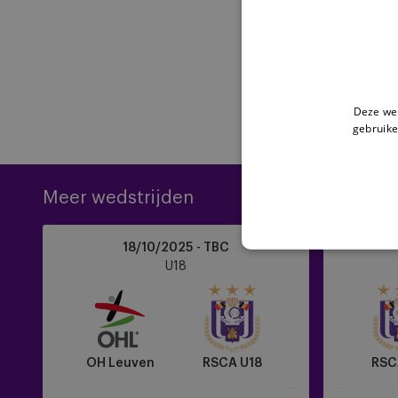
Deze web
gebruike
Meer wedstrijden
OH
RSCA
18/10/2025 - TBC
Leuven
U18
U18
vs
vs
RSCA
Sint-
U18
Truiden
OH Leuven
RSCA U18
RSC