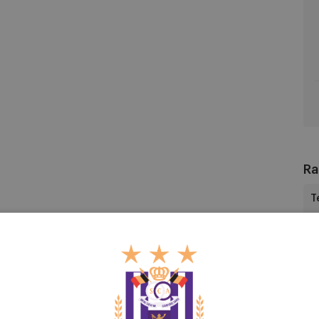
R
An
FC
Ra