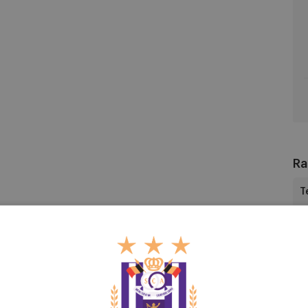
KV
Me
Ra