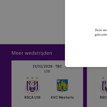
Deze web
gebruike
Meer wedstrijden
RSCA
RSCA
21/02/2026 - TBC
U18
U18
U18
vs
vs
KVC
OH
Westerlo
Leuven
RSCA U18
KVC Westerlo
RSC