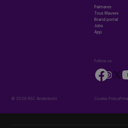
Palmares
Tous Mauves
Brand portal
Jobs
App
Follow us
Follow
Fo
Follow
Follow
us
us
us
us
on
on
on
on
Facebook
Yo
Instagram
X
© 2026 RSC Anderlecht
Cookie Policy
Priv
(Twitte