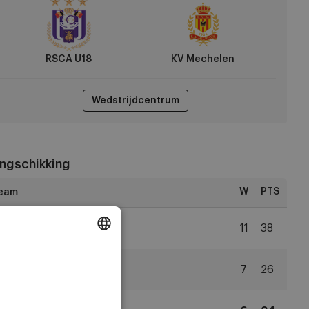
chelen
RSCA U18
KV Mechelen
Wedstrijdcentrum
ngschikking
W
PTS
2
Club Brugge
11
38
Club
DUTCH
Brugge
3
SVZW
7
26
ENGLISH
Zulte
Waregem
FRENCH