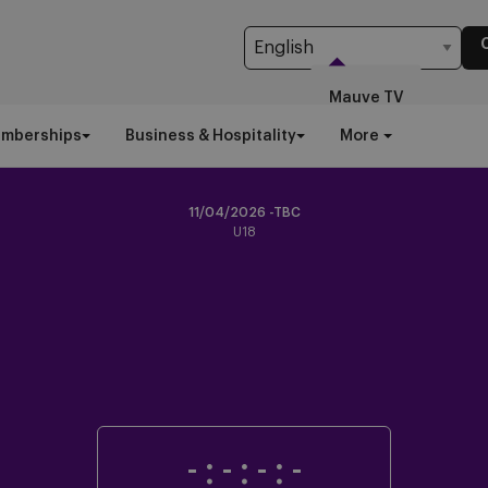
Mauve TV
emberships
Business & Hospitality
More
11/04/2026 -TBC
U18
-
:
-
:
-
:
-