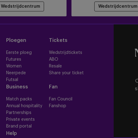
Wedstrijdcentrum
Wedstrijdcentrum
Ploegen
Tickets
Eerste ploeg
Wedstrijdtickets
Futures
ABO
Women
Resale
Neerpede
Share your ticket
Futsal
O
Business
Fan
s
Match packs
Fan Council
Annual hospitality
Fanshop
Partnerships
Private events
Brand portal
Help