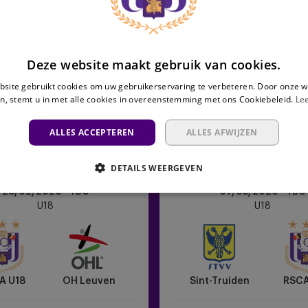
Deze website maakt gebruik van cookies.
site gebruikt cookies om uw gebruikerservaring te verbeteren. Door onze w
n, stemt u in met alle cookies in overeenstemming met ons Cookiebeleid.
Le
ALLES ACCEPTEREN
ALLES AFWIJZEN
DETAILS WEERGEVEN
Sint-
28/02/2026 - TBC
07/03/2026 - TBC
Truiden
U18
U18
vs
RSCA
U18
A U18
OH Leuven
Sint-Truiden
RSCA