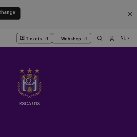
Change
NL
Tickets
Webshop
Crest
Dark
RSCA U18