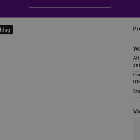
Pr
ddag
We
Aft
zat
Co
U1
Sta
Vo
RS
U1
vs