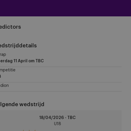
edictors
dstrijddetails
rap
erdag 11 April
om TBC
mpetitie
8
dion
lgende wedstrijd
CA
18/04/2026 - TBC
8
U18