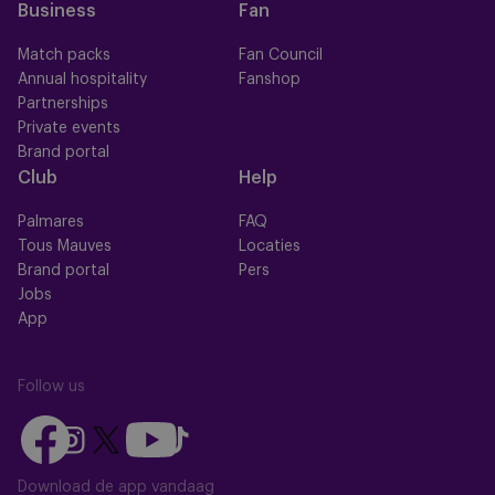
Business
Fan
Match packs
Fan Council
Annual hospitality
Fanshop
Partnerships
Private events
Brand portal
Club
Help
Palmares
FAQ
Tous Mauves
Locaties
Brand portal
Pers
Jobs
App
Follow us
Follow
Follow
Follow
Follow
Follow
us
us
us
us
us
on
on
Download de app vandaag
on
on
on