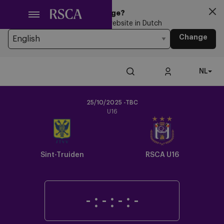
Ga
Looking for another Language?
naar
You’re currently browsing the website in Dutch
hoofdinhoud
Change
NL
25/10/2025 -TBC
U16
Crest
Dark
Sint-Truiden
RSCA U16
-
:
-
:
-
:
-