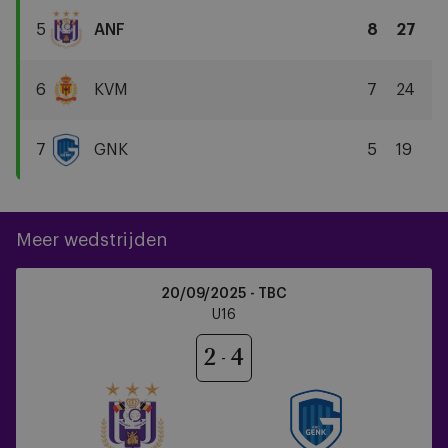
Liège
5
ANF
8
27
RSCA
U16
6
KVM
7
24
KV
Mechelen
7
GNK
5
19
KRC
Genk
Meer wedstrijden
RSCA
20/09/2025 - TBC
U16
U16
vs
KRC
2
4
Genk