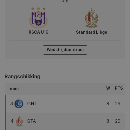
U16
vs
Standard
Liège
RSCA U16
Standard Liège
Wedstrijdcentrum
Rangschikking
W
PTS
3
GNT
8
29
KAA
Gent
4
STA
8
29
Standard