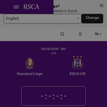
Ga
Looking for another Language?
naar
You’re currently browsing the website in Dutch
hoofdinhoud
Change
NL
14/03/2026 -TBC
U16
Crest
Dark
Standard Liège
RSCA U16
-
:
-
:
-
:
-