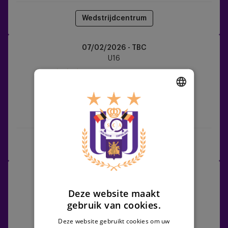
Wedstrijdcentrum
RSCA
07/02/2026 - TBC
U16
U16
vs
Sporting
Charleroi
DUTCH
RSCA U16
Sporting Charleroi
ENGLISH
FRENCH
Wedstrijdcentrum
OH
28/02/2026 - TBC
Leuven
U16
Deze website maakt
vs
gebruik van cookies.
RSCA
U16
Deze website gebruikt cookies om uw