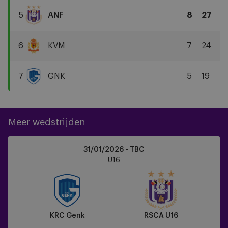
Liège
5
ANF
8
27
RSCA
U16
6
KVM
7
24
KV
Mechelen
7
GNK
5
19
KRC
Genk
Meer wedstrijden
KRC
31/01/2026 - TBC
Genk
U16
vs
RSCA
U16
KRC Genk
RSCA U16