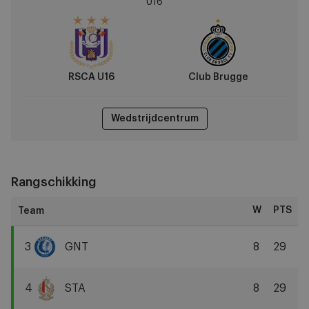
U16
vs
Club
Brugge
RSCA U16
Club Brugge
Wedstrijdcentrum
Rangschikking
W
PTS
3
GNT
8
29
KAA
Gent
4
STA
8
29
Standard