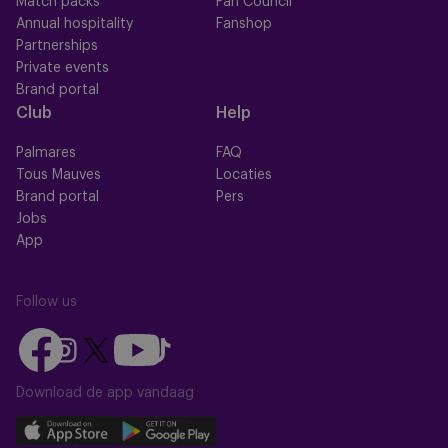
Match packs
Fan Council
Annual hospitality
Fanshop
Partnerships
Private events
Brand portal
Club
Help
Palmares
FAQ
Tous Mauves
Locaties
Brand portal
Pers
Jobs
App
Follow us
Follow
Follow
Follow
Follow
Follow
us
us
us
us
us
on
on
Download de app vandaag
on
on
on
Facebook
YouTube
Instagram
X
TikTok
Download
Download
(Twitter)