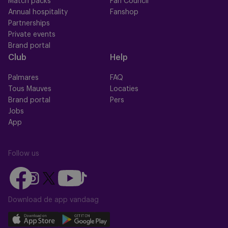
Match packs
Fan Council
Annual hospitality
Fanshop
Partnerships
Private events
Brand portal
Club
Help
Palmares
FAQ
Tous Mauves
Locaties
Brand portal
Pers
Jobs
App
Follow us
Follow
Follow
Follow
Follow
Follow
us
us
us
us
us
on
on
Download de app vandaag
on
on
on
Facebook
YouTube
Instagram
X
TikTok
Download
Download
(Twitter)