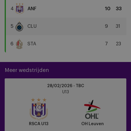
Antwerp
4
ANF
10
33
FC
RSCA
U13
5
CLU
9
31
Club
Brugge
6
STA
7
23
Standard
Liège
Meer wedstrijden
RSCA
28/02/2026 - TBC
U13
U13
vs
OH
Leuven
RSCA U13
OH Leuven