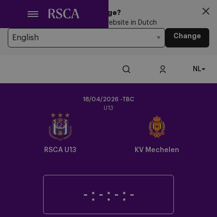
Ga
Looking for another Language?
naar
You’re currently browsing the website in Dutch
hoofdinhoud
Change
NL
18/04/2026 -TBC
U13
Crest
Dark
RSCA U13
KV Mechelen
-
:
-
:
-
:
-