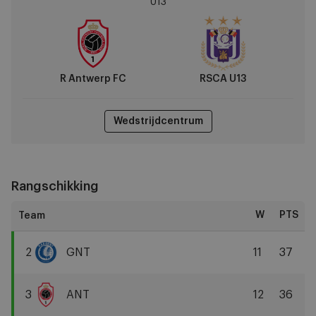
U13
FC
vs
RSCA
U13
R Antwerp FC
RSCA U13
Wedstrijdcentrum
Rangschikking
W
PTS
2
GNT
11
37
KAA
Gent
3
ANT
12
36
R