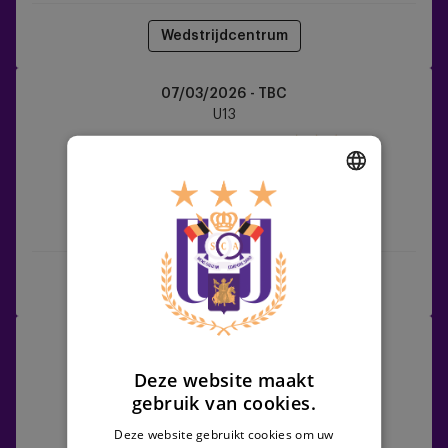
Wedstrijdcentrum
Sint-
07/03/2026 - TBC
Truiden
U13
vs
RSCA
U13
DUTCH
Sint-Truiden
RSCA U13
ENGLISH
FRENCH
Wedstrijdcentrum
RSCA
14/03/2026 - TBC
U13
U13
Deze website maakt
vs
gebruik van cookies.
Standard
Liège
Deze website gebruikt cookies om uw