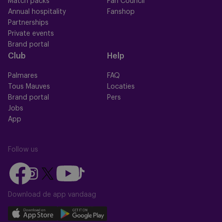
Match packs
Fan Council
Annual hospitality
Fanshop
Partnerships
Private events
Brand portal
Club
Help
Palmares
FAQ
Tous Mauves
Locaties
Brand portal
Pers
Jobs
App
Follow us
Follow
Follow
Follow
Follow
Follow
us
us
us
us
us
on
on
Download de app vandaag
on
on
on
Facebook
YouTube
Instagram
X
TikTok
Download
Download
(Twitter)