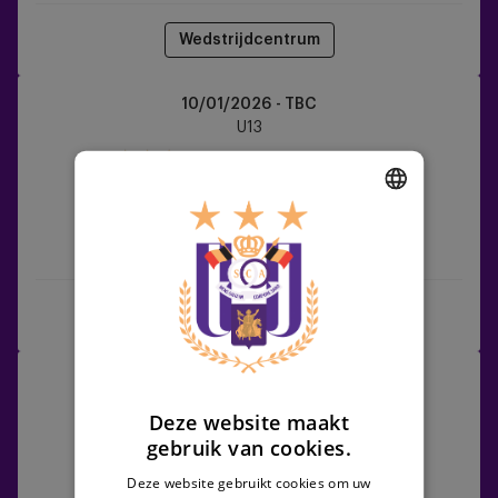
Wedstrijdcentrum
RSCA
10/01/2026 - TBC
U13
U13
vs
R
Antwerp
FC
DUTCH
RSCA U13
R Antwerp FC
ENGLISH
FRENCH
Wedstrijdcentrum
KAA
17/01/2026 - TBC
Gent
U13
Deze website maakt
vs
gebruik van cookies.
RSCA
U13
Deze website gebruikt cookies om uw