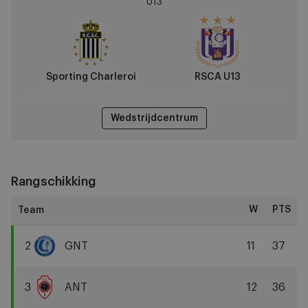
U13
vs
RSCA
U13
Sporting Charleroi
RSCA U13
Wedstrijdcentrum
Rangschikking
W
PTS
2
GNT
11
37
KAA
Gent
3
ANT
12
36
R