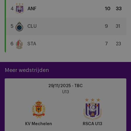
Antwerp
4
ANF
10
33
FC
RSCA
U13
5
CLU
9
31
Club
Brugge
6
STA
7
23
Standard
Liège
Meer wedstrijden
KV
29/11/2025 - TBC
Mechelen
U13
vs
RSCA
U13
KV Mechelen
RSCA U13