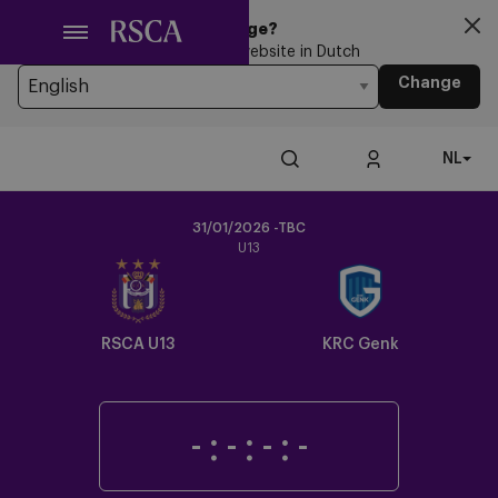
Ga
Looking for another Language?
naar
You’re currently browsing the website in Dutch
hoofdinhoud
Change
NL
31/01/2026 -TBC
U13
Crest
Dark
RSCA U13
KRC Genk
-
:
-
:
-
:
-