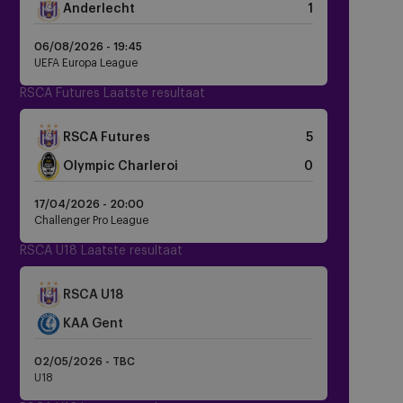
Anderlecht
1
06/08/2026 -
19:45
UEFA Europa League
RSCA Futures Laatste resultaat
RSCA Futures
5
Olympic Charleroi
0
17/04/2026 -
20:00
Challenger Pro League
RSCA U18 Laatste resultaat
Crest
RSCA U18
Dark
KAA Gent
02/05/2026 - TBC
U18