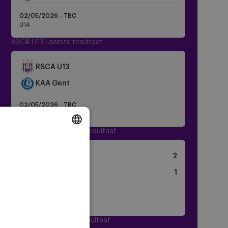
02/05/2026 - TBC
U14
RSCA U13 Laatste resultaat
Crest
RSCA U13
Dark
KAA Gent
02/05/2026 - TBC
U13
RSCA Women Laatste resultaat
DUTCH
Crest
RSCA Women
2
ENGLISH
Dark
Crest
RC Lens
1
FRENCH
Dark
29/07/2026 -
12:00
Friendlies Women
Women U18 Laatste resultaat