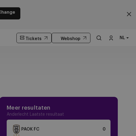
Change
NL
Tickets
Webshop
Meer resultaten
Anderlecht Laatste resultaat
Crest
PAOK FC
0
Dark