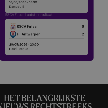
16/05/2026 -
13:30
Dames U16
RSCA Futsal Laatste resultaat
Crest
RSCA Futsal
6
Dark
Crest
FT Antwerpen
2
Dark
29/05/2026 -
20:30
Futsal League
HET BELANGRIJKSTE
NIEUWS RECHTSTREEKS