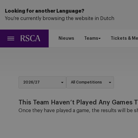
Ga
naar
Looking for another Language?
hoofdinhoud
You’re currently browsing the website in Dutch
Nieuws
Teams
Tickets & M
This Team Haven’t Played Any Games Th
Once they have played a game, the results will be 