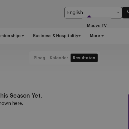
Mauve TV
emberships
Business & Hospitality
More
Ploeg
Kalender
Resultaten
is Season Yet.
shown here.