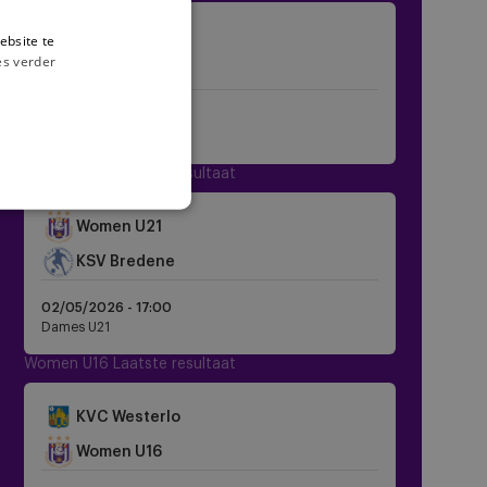
Crest
Women U18
ebsite te
Dark
es verder
Crest
RWDM Girls
Dark
17/05/2026 -
14:00
Dames U18
Women U21 Laatste resultaat
Crest
Women U21
Dark
Crest
KSV Bredene
Dark
02/05/2026 -
17:00
Dames U21
Women U16 Laatste resultaat
KVC Westerlo
Crest
Women U16
Dark