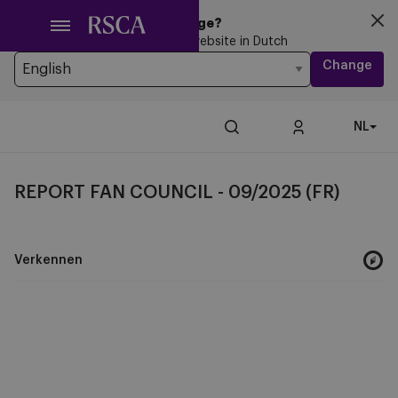
Ga
Looking for another Language?
naar
You’re currently browsing the website in Dutch
hoofdinhoud
Change
NL
REPORT FAN COUNCIL - 09/2025 (FR)
Verkennen