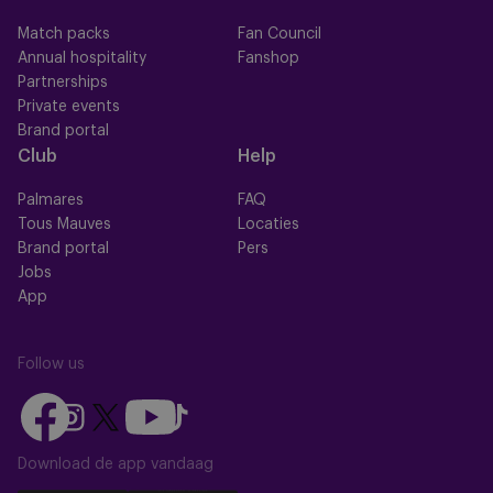
Match packs
Fan Council
Annual hospitality
Fanshop
Partnerships
Private events
Brand portal
Club
Help
Palmares
FAQ
Tous Mauves
Locaties
Brand portal
Pers
Jobs
App
Follow us
Follow
Follow
Follow
Follow
Follow
us
us
us
us
us
on
on
Download de app vandaag
on
on
on
Facebook
YouTube