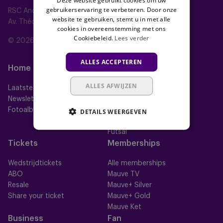
Deze website gebruikt cookies om uw
gebruikerservaring te verbeteren. Door onze
RSC Anderlecht
website te gebruiken, stemt u in met alle
Av. Théo Verbeeck 2, 1070 Anderlecht, Belgium
cookies in overeenstemming met ons
Cookiebeleid.
Lees verder
© 2026 RSC Anderlecht
ALLES ACCEPTEREN
Home
Ploegen
ALLES AFWIJZEN
Laatste nieuws
Eerste ploeg
Newsletter
Futures
Fotoalbums
Women
DETAILS WEERGEVEN
Neerpede
Futsal
Tickets
Memberships
Wedstrijdtickets
Alle memberships
ABO
Mauve TV
Resale
Mauve+ Silver
Share your ticket
Mauve+ Gold
Mauve Ket
Business
Fan