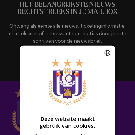
HET BELANGRIJKSTE NIEUWS
RECHTSTREEKS IN JE MAILBOX
Ontvang als eerste alle nieuws, ticketinginformatie,
shirtreleases of interessante promoties door je in te
schrijven voor de nieuwsbrief.
Abonneer
DUTCH
ENGLISH
FRENCH
Deze website maakt
gebruik van cookies.