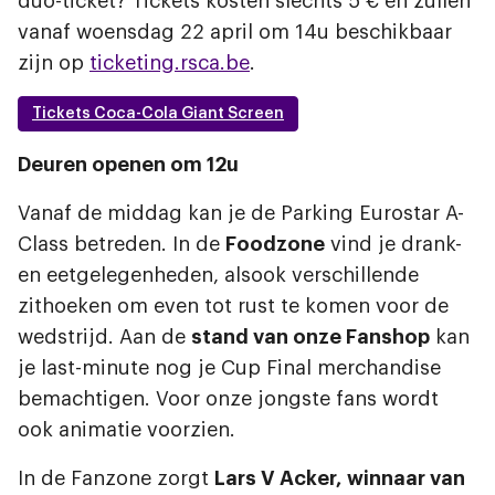
duo-ticket? Tickets kosten slechts 5 € en zullen
vanaf woensdag 22 april om 14u beschikbaar
zijn op
ticketing.rsca.be
.
Tickets Coca-Cola Giant Screen
Deuren openen om 12u
Vanaf de middag kan je de Parking Eurostar A-
Class betreden. In de
Foodzone
vind je drank-
en eetgelegenheden, alsook verschillende
zithoeken om even tot rust te komen voor de
wedstrijd. Aan de
stand van onze Fanshop
kan
je last-minute nog je Cup Final merchandise
bemachtigen. Voor onze jongste fans wordt
ook animatie voorzien.
In de Fanzone zorgt
Lars V Acker,
winnaar van