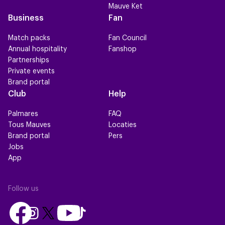
Mauve Ket
Business
Fan
Match packs
Fan Council
Annual hospitality
Fanshop
Partnerships
Private events
Brand portal
Club
Help
Palmares
FAQ
Tous Mauves
Locaties
Brand portal
Pers
Jobs
App
Follow us
Follow
Follow
Follow
Follow
Follow
us
us
us
us
us