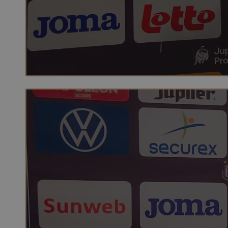
[NL] Verschaeren na RSCA - STVV