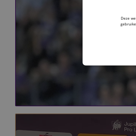
Deze web
gebruike
[FR] Taravel na RSCA - STVV