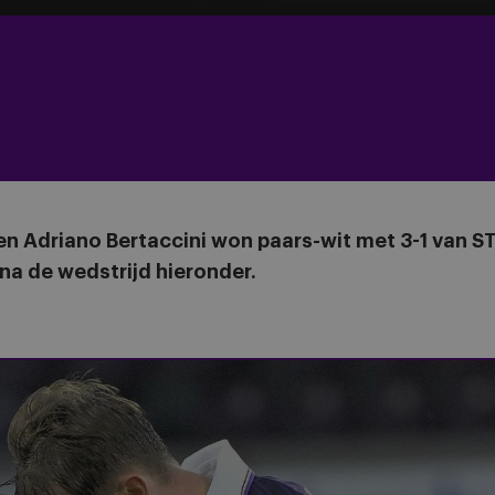
en Adriano Bertaccini won paars-wit met 3-1 van ST
na de wedstrijd hieronder.