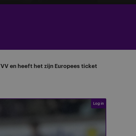
VV en heeft het zijn Europees ticket
Login required
Log in