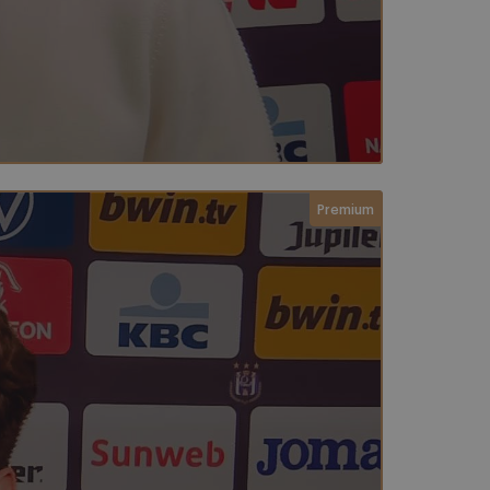
Membership required
Premium