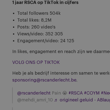
1 jaar RSCA op TikTok in cijfers
Total followers 504k
Total likes
: 8,2M
Posts: 260 video's
Views/video: 352 305
Engagement/video: 24 125
In likes, engagement en reach zijn we daarme
VOLG ONS OP TIKTOK
Heb je als bedrijf interesse om samen te wer
sponsoring@rscanderlecht.be
.
@rscanderlecht
Pain 😭
#RSCA
#COYM
#Ne
@mehdi_amri_10
♬ origineel geluid - ABla