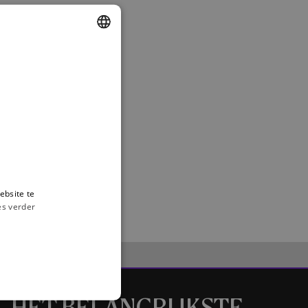
DUTCH
ENGLISH
FRENCH
ebsite te
es verder