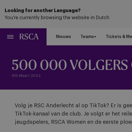
Ga
naar
Looking for another Language?
hoofdinhoud
You’re currently browsing the website in Dutch
Nieuws
Teams
Tickets & M
500 000 VOLGERS
9th Maart 2022
Volg je RSC Anderlecht al op TikTok? Er is gee
TikTok-kanaal van de club. Je volgt er het re
jeugdspelers, RSCA Women en de eerste plo