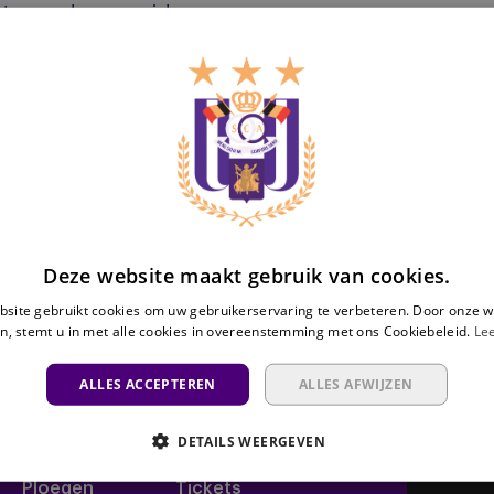
Neerpede
♬ sonido
CA
#COYM
#Neerpede
OYM
#Goalkeeper
Deze website maakt gebruik van cookies.
site gebruikt cookies om uw gebruikerservaring te verbeteren. Door onze w
n, stemt u in met alle cookies in overeenstemming met ons Cookiebeleid.
Le
ALLES ACCEPTEREN
ALLES AFWIJZEN
DETAILS WEERGEVEN
Ploegen
Tickets