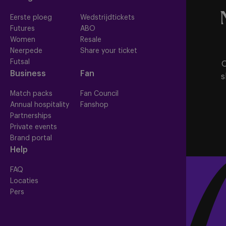
Eerste ploeg
Wedstrijdtickets
Futures
ABO
Women
Resale
Neerpede
Share your ticket
Futsal
O
Business
Fan
s
Match packs
Fan Council
Annual hospitality
Fanshop
Partnerships
Private events
Brand portal
Help
FAQ
Locaties
Pers