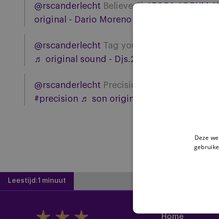
@rscanderlecht
Believe 💜
#RSCA
#COYM
#
original - Dario Moreno V
@rscanderlecht
Tag your teammate 💪
#RS
♬ original sound - Djs.29
@rscanderlecht
Precision drill 🧤
#RSCA
#C
#precision
♬ son original - Lewis
Deze web
gebruike
Leestijd:
1 minuut
Home