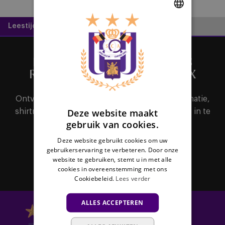
Leestijd:
1 minuut
DUTCH
ENGLISH
HET BELANGRIJKSTE NIEUWS
FRENCH
RECHTSTREEKS IN JE MAILBOX
Ontvang als eerste alle nieuws, ticketinginformatie,
Deze website maakt
shirtreleases of interessante promoties door je in te
gebruik van cookies.
schrijven voor de nieuwsbrief.
Deze website gebruikt cookies om uw
gebruikerservaring te verbeteren. Door onze
Abonneer
website te gebruiken, stemt u in met alle
cookies in overeenstemming met ons
Cookiebeleid.
Lees verder
ALLES ACCEPTEREN