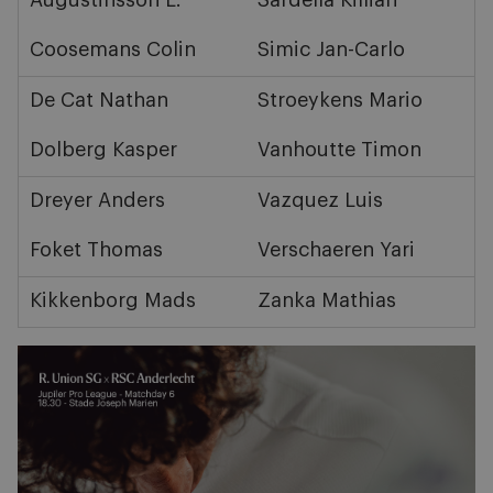
Augustinsson L.
Sardella Killian
Coosemans Colin
Simic Jan-Carlo
De Cat Nathan
Stroeykens Mario
Dolberg Kasper
Vanhoutte Timon
Dreyer Anders
Vazquez Luis
Foket Thomas
Verschaeren Yari
Kikkenborg Mads
Zanka Mathias