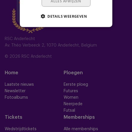
ALLES AFWIJZEN
DETAILS WEERGEVEN
RSC Anderlecht
Av. Théo Verbeeck 2, 1070 Anderlecht, Belgium
© 2026 RSC Anderlecht
Home
Ploegen
Laatste nieuws
Eerste ploeg
Newsletter
Futures
Fotoalbums
Women
Neerpede
Futsal
Tickets
Memberships
Wedstrijdtickets
Alle memberships