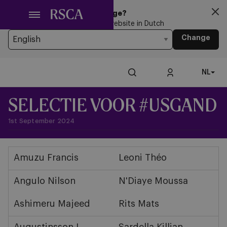
Ga
Looking for another Language?
naar
You’re currently browsing the website in Dutch
hoofdinhoud
Change
NL
SELECTIE VOOR #USGAND
1st September 2024
Amuzu Francis
Leoni Théo
Angulo Nilson
N'Diaye Moussa
Ashimeru Majeed
Rits Mats