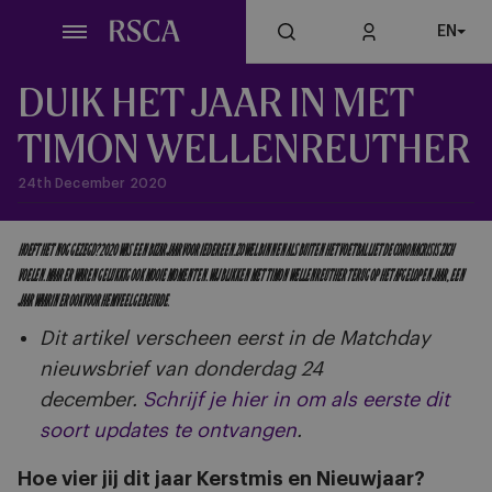
Skip
EN
to
main
content
DUIK HET JAAR IN MET
TIMON WELLENREUTHER
24th December 2020
Hoeft het nog gezegd? 2020 was een bizar jaar voor iedereen. Zowel binnen als buiten het voetbal liet de coronacrisis zich
voelen. Maar er waren gelukkig ook mooie momenten. Wij blikken met Timon Wellenreuther terug op het afgelopen jaar, een
jaar waarin er ook voor hem veel gebeurde.
Dit artikel verscheen eerst in de Matchday
nieuwsbrief van donderdag 24
december.
Schrijf je hier in om als eerste dit
soort updates te ontvangen
.
Hoe vier jij dit jaar Kerstmis en Nieuwjaar?