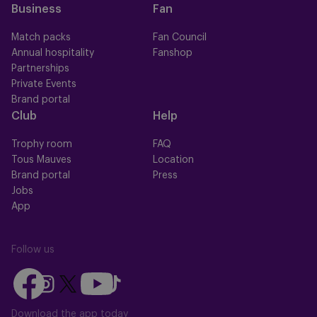
Business
Fan
Match packs
Fan Council
Annual hospitality
Fanshop
Partnerships
Private Events
Brand portal
Club
Help
Trophy room
FAQ
Tous Mauves
Location
Brand portal
Press
Jobs
App
Follow us
Follow
Follow
Follow
Follow
Follow
us
us
us
us
us
on
on
Download the app today
on
on
on