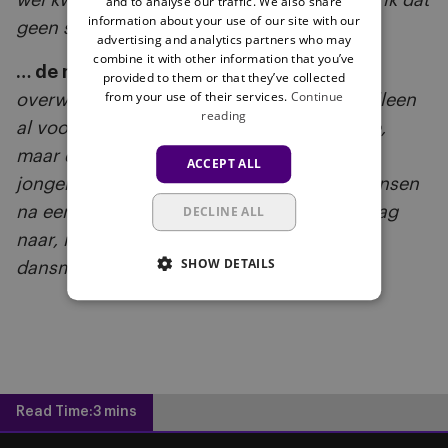
wel kwaad over maken. Maar eigenlijk vind ik dat
and to analyse our traffic. We also share
information about your use of our site with our
geen slechte eigenschap.”
advertising and analytics partners who may
combine it with other information that you’ve
… de meest enthousiaste winnaar:
“Een
provided to them or that they’ve collected
from your use of their services.
Continue
overwinning moet altijd gevierd worden, alleen
reading
al voor de teamsfeer. Ik doe ook graag mee,
maar dan op mijn manier. Als ik zie hoe de
ACCEPT ALL
jongens met Afrikaanse roots zingen en dansen
na een gewonnen wedstrijd … Ik kijk er graag
DECLINE ALL
naar, maar laten we besluiten dat ik die
SHOW DETAILS
dansmoves niet heb”
(
lacht
).
Read Time:
3 mins