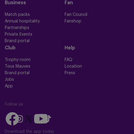
Business
Fan
Match packs
Fan Council
Annual hospitality
Fanshop
Partnerships
Private Events
Brand portal
Club
Help
Trophy room
FAQ
Tous Mauves
Location
Brand portal
Press
Jobs
App
Follow us
Follow
Follow
Follow
Follow
Follow
us
us
us
us
us
on
on
Download the app today
on
on
on