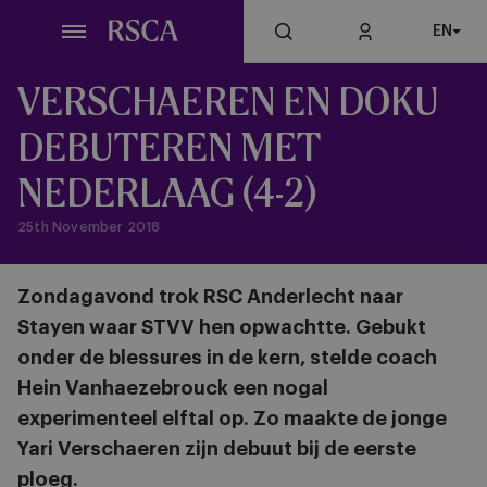
Skip
EN
to
main
content
VERSCHAEREN EN DOKU
DEBUTEREN MET
NEDERLAAG (4-2)
25th November 2018
Zondagavond trok RSC Anderlecht naar
Stayen waar STVV hen opwachtte. Gebukt
onder de blessures in de kern, stelde coach
Hein Vanhaezebrouck een nogal
experimenteel elftal op. Zo maakte de jonge
Yari Verschaeren zijn debuut bij de eerste
ploeg.