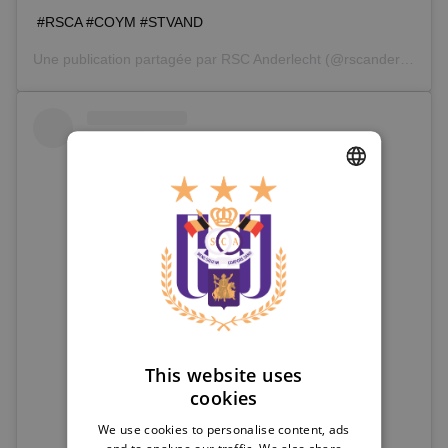
#RSCA #COYM #STVAND
Une publication partagée par
RSC Anderlecht
(@rscanderlecht) le
DUTCH
ENGLISH
FRENCH
This website uses
Voir cette publication sur Instagram
cookies
We use cookies to personalise content, ads