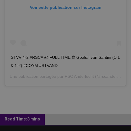
Voir cette publication sur Instagram
STVV 4-2 #RSCA @ FULL TIME ⚽️ Goals: Ivan Santini (1-1
& 1-2) #COYM #STVAND
Une publication partagée par
RSC Anderlecht
(@rscanderlecht) le
Read Time:
3 mins