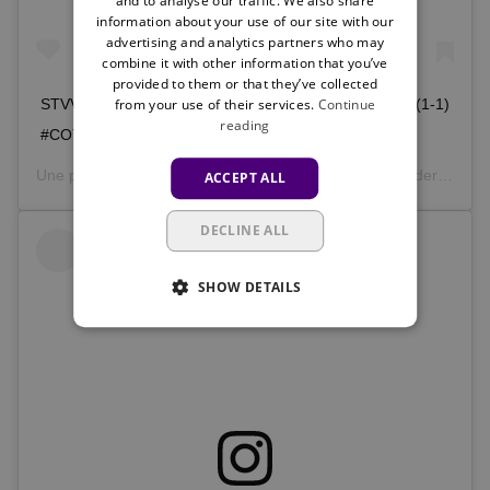
and to analyse our traffic. We also share
information about your use of our site with our
advertising and analytics partners who may
combine it with other information that you’ve
provided to them or that they’ve collected
from your use of their services.
Continue
STVV 1-1 #RSCA @ HALF-TIME ⚽️ Goal: Ivan Santini (1-1)
reading
#COYM #STVAND
Une publication partagée par
RSC Anderlecht
(@rscanderlecht) le
ACCEPT ALL
DECLINE ALL
SHOW DETAILS