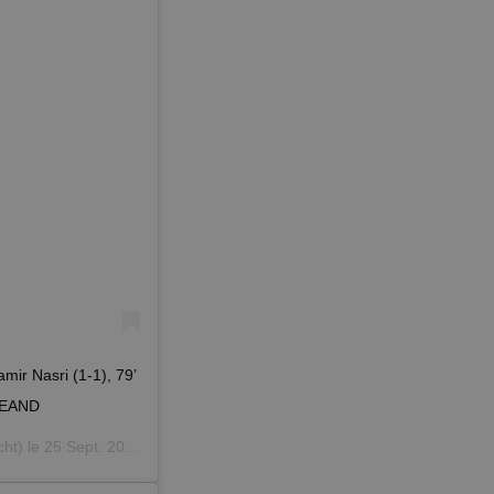
ir Nasri (1-1), 79’
BEEAND
ht) le
25 Sept. 2019 à 2 :23 PDT