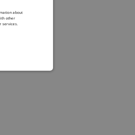
rmation about
ith other
r services.