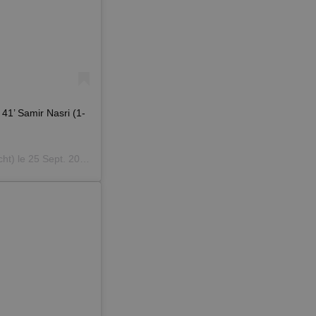
1’ Samir Nasri (1-
ht) le
25 Sept. 2019 à 1 :47 PDT