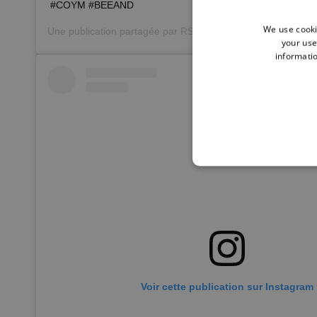
#COYM #BEEAND
We use cooki
Une publication partagée par
RSC Anderlecht
(@rscanderlec
your use
informatio
Voir cette publication sur Instagram