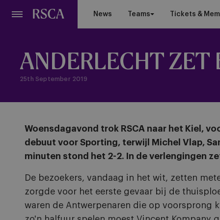
Skip
News
Teams
Tickets & Mem
to
main
content
ANDERLECHT ZET 
25th September 2019
Woensdagavond trok RSCA naar het Kiel, voor
debuut voor Sporting, terwijl Michel Vlap, S
minuten stond het 2-2. In de verlengingen ze
De bezoekers, vandaag in het wit, zetten me
zorgde voor het eerste gevaar bij de thuisplo
waren de Antwerpenaren die op voorsprong k
zo'n halfuur spelen moest Vincent Kompany 