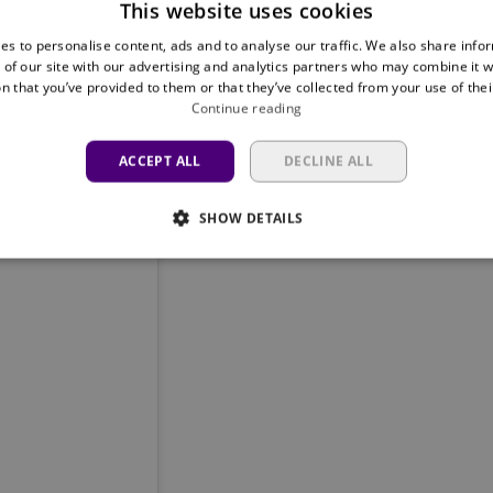
This website uses cookies
es to personalise content, ads and to analyse our traffic. We also share info
ht) le
25 Sept. 2019 à 12 :43 PDT
 of our site with our advertising and analytics partners who may combine it w
n that you’ve provided to them or that they’ve collected from your use of thei
Continue reading
ACCEPT ALL
DECLINE ALL
SHOW DETAILS