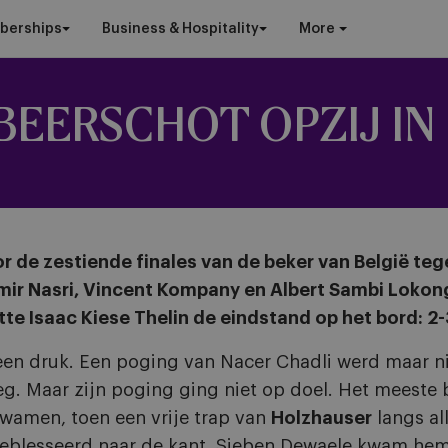
berships
Business & Hospitality
More
BEERSCHOT OPZIJ I
 de zestiende finales van de beker van België te
amir Nasri, Vincent Kompany en Albert Sambi Lokon
tte Isaac Kiese Thelin de eindstand op het bord: 2-
teen druk. Een poging van Nacer Chadli werd maar n
eg. Maar zijn poging ging niet op doel. Het meeste 
wamen, toen een vrije trap van
Holzhauser
langs al
geblesseerd naar de kant. Sieben Dewaele kwam he