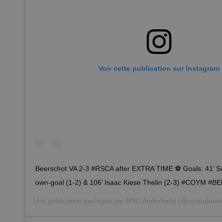
Voir cette publication sur Instagram
Beerschot VA 2-3 #RSCA after EXTRA TIME ⚽ Goals: 41’ Sam
own-goal (1-2) & 106’ Isaac Kiese Thelin (2-3) #COYM #
Une publication partagée par
RSC Anderlecht
(@rscanderlec