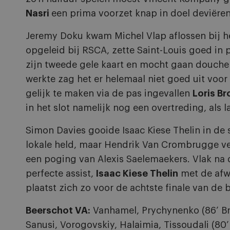
Nasri
een prima voorzet knap in doel deviëre
Jeremy Doku kwam Michel Vlap aflossen bij he
opgeleid bij RSCA, zette Saint-Louis goed in
zijn tweede gele kaart en mocht gaan douche
werkte zag het er helemaal niet goed uit voo
gelijk te maken via de pas ingevallen
Loris B
in het slot namelijk nog een overtreding, als 
Simon Davies gooide Isaac Kiese Thelin in de 
lokale held, maar Hendrik Van Crombrugge v
een poging van Alexis Saelemaekers. Vlak na d
perfecte assist,
Isaac Kiese Thelin
met de afwe
plaatst zich zo voor de achtste finale van de 
Beerschot VA:
Vanhamel, Prychynenko (86’ Bro
Sanusi, Vorogovskiy, Halaimia, Tissoudali (