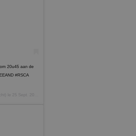
n om 20u45 aan de
 #BEEAND #RSCA
ht) le
25 Sept. 2019 à 10 :44 PDT