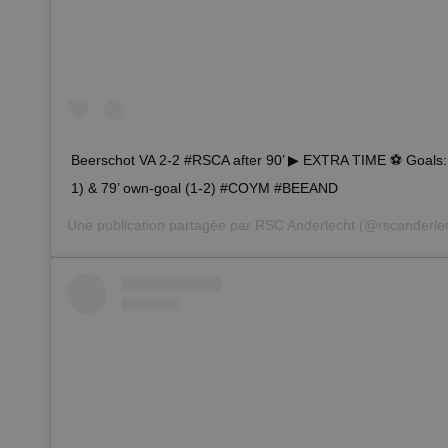
Beerschot VA 2-2 #RSCA after 90’ ▶ EXTRA TIME ⚽ Goals: 4
1) & 79’ own-goal (1-2) #COYM #BEEAND
Une publication partagée par
RSC Anderlecht
(@rscanderlec