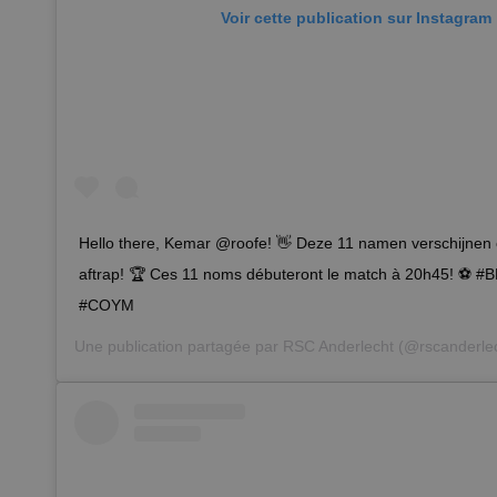
Voir cette publication sur Instagram
Hello there, Kemar @roofe! 👋 Deze 11 namen verschijne
aftrap! 🏆 Ces 11 noms débuteront le match à 20h45! ⚽
#COYM
Une publication partagée par
RSC Anderlecht
(@rscanderlec