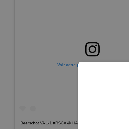
Voir cette publication sur Instagram
Beerschot VA 1-1 #RSCA @ HALF TIME ⚽️ Goal: 41’ @samn