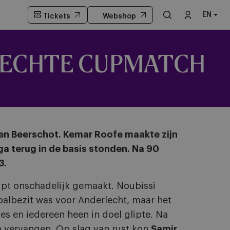
EN
Tickets
Webshop
N ECHTE CUPMATCH
gen Beerschot. Kemar Roofe maakte zijn
ga terug in de basis stonden. Na 90
3.
ipt onschadelijk gemaakt. Noubissi
balbezit was voor Anderlecht, maar het
les en iedereen heen in doel glipte. Na
m vervangen.
Op slag van rust kon
Samir