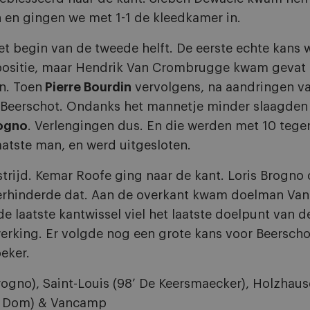
n en gingen we met 1-1 de kleedkamer in.
t begin van de tweede helft. De eerste echte kans 
 positie, maar Hendrik Van Crombrugge kwam gevat u
n. Toen
Pierre Bourdin
vervolgens, na aandringen va
r Beerschot. Ondanks het mannetje minder slaagden 
rogno
. Verlengingen dus. En die werden met 10 tege
laatste man, en werd uitgesloten.
strijd. Kemar Roofe ging naar de kant. Loris Brogno
erhinderde dat. Aan de overkant kwam doelman Van
e laatste kantwissel viel het laatste doelpunt van 
rking. Er volgde nog een grote kans voor Beerscho
beker.
gno), Saint-Louis (98’ De Keersmaecker), Holzhauser
80’ Dom) & Vancamp