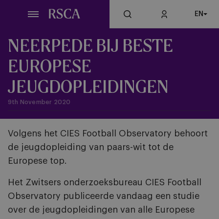
Skip
EN
to
main
content
NEERPEDE BIJ BESTE
EUROPESE
JEUGDOPLEIDINGEN
9th November 2020
Volgens het CIES Football Observatory behoort
de jeugdopleiding van paars-wit tot de
Europese top.
Het Zwitsers onderzoeksbureau CIES Football
Observatory publiceerde vandaag een studie
over de jeugdopleidingen van alle Europese