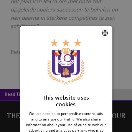
het plan van RSCA om met onze zelf
opgeleide spelers successen te behalen en
hen daarna in sterkere competities te zien
schitteren.
"
DUTCH
Peter Verbeke, Sports Director
ENGLISH
FRENCH
Read Time:
2 mins
This website uses
cookies
We use cookies to personalise content, ads
THE LATEST NEWS DIRECTLY IN YOUR
and to analyse our traffic. We also share
MAILBOX
information about your use of our site with our
advertising and analytics partners who may