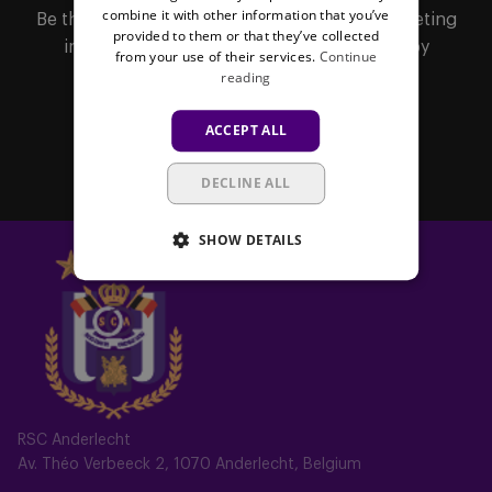
combine it with other information that you’ve
Be the first to receive important updates, ticketing
provided to them or that they’ve collected
information, shirt releases or promotions by
from your use of their services.
Continue
subscribing to our newsletter.
reading
ACCEPT ALL
Subscribe
DECLINE ALL
SHOW DETAILS
RSC Anderlecht
Av. Théo Verbeeck 2, 1070 Anderlecht, Belgium