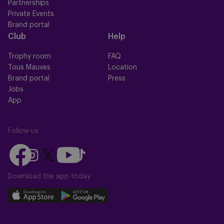
Partnerships
Private Events
Brand portal
Club
Help
Trophy room
FAQ
Tous Mauves
Location
Brand portal
Press
Jobs
App
Follow us
Follow
Follow
Follow
Follow
Follow
us
us
us
us
us
on
on
Download the app today
on
on
on
Facebook
YouTube
Instagram
X
TikTok
Download
Download
(Twitter)
our
our
app
app