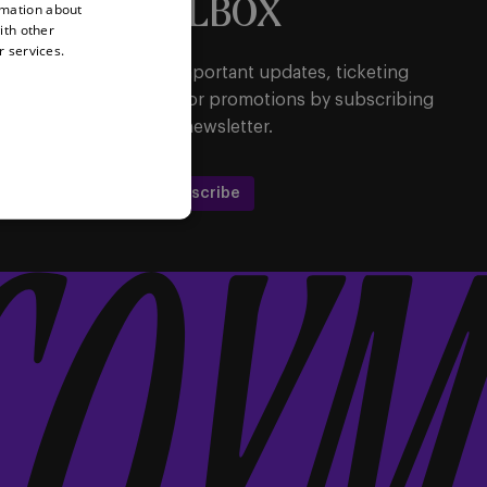
MAILBOX
rmation about
ith other
r services.
Be the first to receive important updates, ticketing
ormation, shirt releases or promotions by subscribing
to our newsletter.
Subscribe