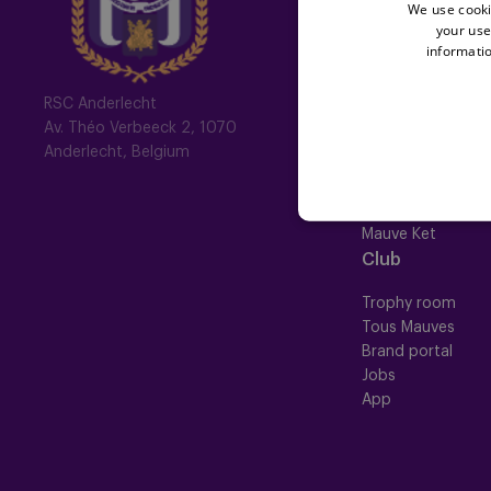
We use cooki
Fotoalbums
your use
informatio
Memberships
RSC Anderlecht
Av. Théo Verbeeck 2, 1070
All memberships
Anderlecht, Belgium
Mauve TV
Mauve+ Silver
Mauve+ Gold
Mauve Ket
Club
Trophy room
Tous Mauves
Brand portal
Jobs
App