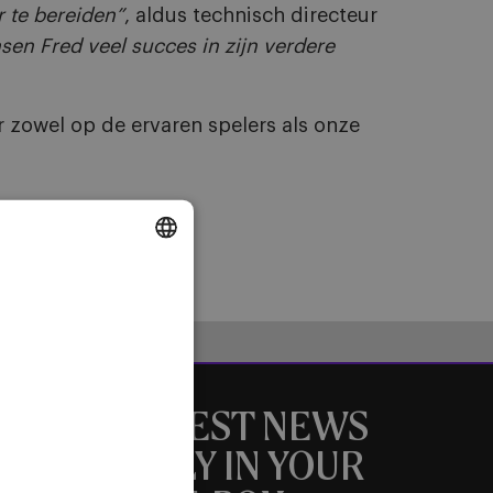
 te bereiden”
, aldus technisch directeur
en Fred veel succes in zijn verdere
r zowel op de ervaren spelers als onze
DUTCH
ENGLISH
FRENCH
THE LATEST NEWS
DIRECTLY IN YOUR