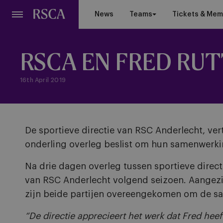
Skip
News
Teams
Tickets & Mem
to
main
content
RSCA EN FRED RU
16th April 2019
De sportieve directie van RSC Anderlecht, v
onderling overleg beslist om hun samenwerki
Na drie dagen overleg tussen sportieve direct
van RSC Anderlecht volgend seizoen. Aangezie
zijn beide partijen overeengekomen om de sa
“De directie apprecieert het werk dat Fred hee