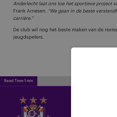
Anderlecht laat ons toe het sportieve project
Frank Arnesen.
“We gaan in de beste verstandh
carrière.”
De club wil nog het beste maken van de rester
jeugdspelers.
Read Time:
1 min
Home
Latest News
Newsletter