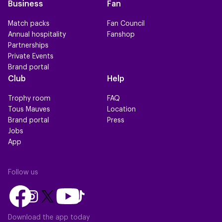
Business
Fan
Match packs
Fan Council
Annual hospitality
Fanshop
Partnerships
Private Events
Brand portal
Club
Help
Trophy room
FAQ
Tous Mauves
Location
Brand portal
Press
Jobs
App
Follow us
Follow
Follow
Follow
Follow
Follow
us
us
us
us
us
on
on
Download the app today
on
on
on