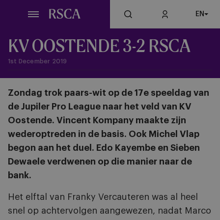
Skip
EN
to
main
content
KV OOSTENDE 3-2 RSCA
1st December 2019
Zondag trok paars-wit op de 17e speeldag van
de Jupiler Pro League naar het veld van KV
Oostende. Vincent Kompany maakte zijn
wederoptreden in de basis. Ook Michel Vlap
begon aan het duel. Edo Kayembe en Sieben
Dewaele verdwenen op die manier naar de
bank.
Het elftal van Franky Vercauteren was al heel
snel op achtervolgen aangewezen, nadat Marco