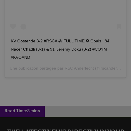
KV Oostende 3-2 #RSCA @ FULL TIME ⚽️ Goals : 84’
Nacer Chadli (3-1) & 91’ Jeremy Doku (3-2) #COYM
#KVOAND
Une publication partagée par
RSC Anderlecht
(@rscanderlecht) le
Read Time:
3 mins