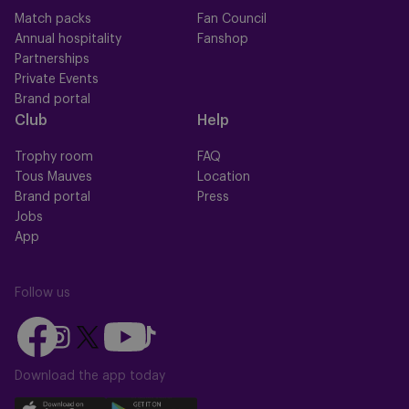
Match packs
Fan Council
Annual hospitality
Fanshop
Partnerships
Private Events
Brand portal
Club
Help
Trophy room
FAQ
Tous Mauves
Location
Brand portal
Press
Jobs
App
Follow us
Follow
Follow
Follow
Follow
Follow
us
us
us
us
us
on
on
Download the app today
on
on
on
Facebook
YouTube
Instagram
X
TikTok
Download
Download