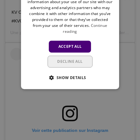
information about your use of our site with our
advertising and analytics partners who may
KV Oostende 2-0 #RSCA @ HALF TIME ⚽️ #COYM
combine it with other information that you’ve
provided to them or that they’ve collected
#KVOAND
from your use of their services.
Continue
reading
Une publication partagée par
RSC Anderlecht
(@rscanderlecht) le
ACCEPT ALL
DECLINE ALL
SHOW DETAILS
Voir cette publication sur Instagram