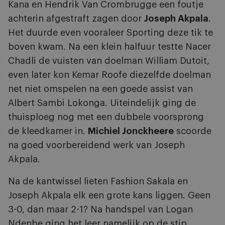
Kana en Hendrik Van Crombrugge een foutje
achterin afgestraft zagen door
Joseph Akpala
.
Het duurde even vooraleer Sporting deze tik te
boven kwam. Na een klein halfuur testte Nacer
Chadli de vuisten van doelman William Dutoit,
even later kon Kemar Roofe diezelfde doelman
net niet omspelen na een goede assist van
Albert Sambi Lokonga. Uiteindelijk ging de
thuisploeg nog met een dubbele voorsprong
de kleedkamer in.
Michiel Jonckheere
scoorde
na goed voorbereidend werk van Joseph
Akpala.
Na de kantwissel lieten Fashion Sakala en
Joseph Akpala elk een grote kans liggen. Geen
3-0, dan maar 2-1? Na handspel van Logan
Ndenbe ging het leer namelijk op de stip.