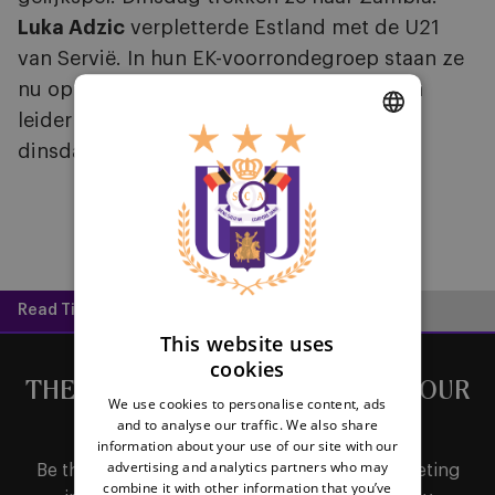
Luka Adzic
verpletterde Estland met de U21
van Servië. In hun EK-voorrondegroep staan ze
nu op de vierde plaats, op vier punten van
leider Rusland: de tegenstander van nu
dinsdag.
DUTCH
ENGLISH
FRENCH
Read Time:
2 mins
This website uses
cookies
THE LATEST NEWS DIRECTLY IN YOUR
We use cookies to personalise content, ads
MAILBOX
and to analyse our traffic. We also share
information about your use of our site with our
advertising and analytics partners who may
Be the first to receive important updates, ticketing
combine it with other information that you’ve