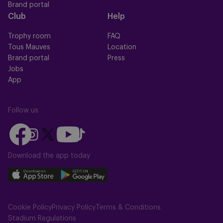
Brand portal
Club
Help
Trophy room
FAQ
Tous Mauves
Location
Brand portal
Press
Jobs
App
Follow us
Follow
Follow
Follow
Follow
Follow
us
us
us
us
us
on
on
Download the app today
on
on
on
Facebook
YouTube
Instagram
X
TikTok
Download
Download
(Twitter)
our
our
app
app
Cookie Policy
Privacy Policy
Terms & Conditions
on
on
Stadium Regulations