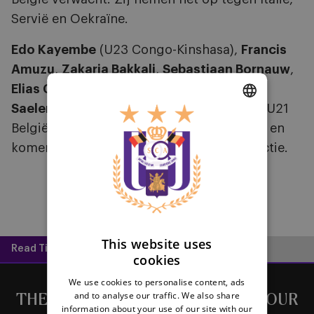
Servië en Oekraïne.
Edo Kayembe
(U23 Congo-Kinshasa),
Francis
Amuzu
,
Zakaria Bakkali
,
Sebastiaan Bornauw
,
Elias Cobbaut
,
Nany Dimata
,
Alexis
Saelemaekers
en
Albert Sambi Lokonga
(U21
DUTCH
België) maken deel uit van een preselectie en
komen deze week mogelijk eveneens in actie.
ENGLISH
FRENCH
This website uses
Read Time:
2 mins
cookies
We use cookies to personalise content, ads
and to analyse our traffic. We also share
THE LATEST NEWS DIRECTLY IN YOUR
information about your use of our site with our