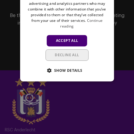
MAILBOX
advertising and analytics partners who may
combine it with other information that you’ve
provided to them or that they’ve collected
Be the first to receive important updates, ticketing
from your use of their services.
Continue
information, shirt releases or promotions by
reading
subscribing to our newsletter.
ACCEPT ALL
Subscribe
DECLINE ALL
SHOW DETAILS
RSC Anderlecht