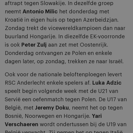
aftrapt tegen Slowakije. In dezelfde groep
neemt
Antonio Milic
het donderdag met
Kroatië in eigen huis op tegen Azerbeidzjan.
Zondag trekt de vicewereldkampioen dan naar
buurland Hongarije. In diezelfde EK-voorronde
is ook
Peter Zulj
aan zet met Oostenrijk.
Donderdag ontvangen ze Polen en enkele
dagen later, op zondag, trekken ze naar Israël.
Ook voor de nationale beloftenploegen levert
RSC Anderlecht enkele spelers af.
Luka
Adzic
speelt begin volgende week met de U21 van
Servië een oefenmatch tegen Polen. De U17 van
België, met
Jeremy
Doku
, neemt het op tegen
Bosnië, Noorwegen en Hongarije.
Yari
Verschaeren
wordt ondertussen bij de U19 van
België verwacht. Zij nemen het op tegen Italië,