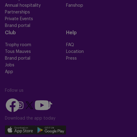
Annual hospitality
Fanshop
Partnerships
Private Events
Brand portal
Club
Help
Trophy room
FAQ
Tous Mauves
Location
Brand portal
Press
Jobs
App
Follow us
Follow
Follow
Follow
Follow
Follow
us
us
us
us
us
on
on
Download the app today
on
on
on
Facebook
YouTube
Instagram
X
TikTok
Download
Download
(Twitter)
our
our