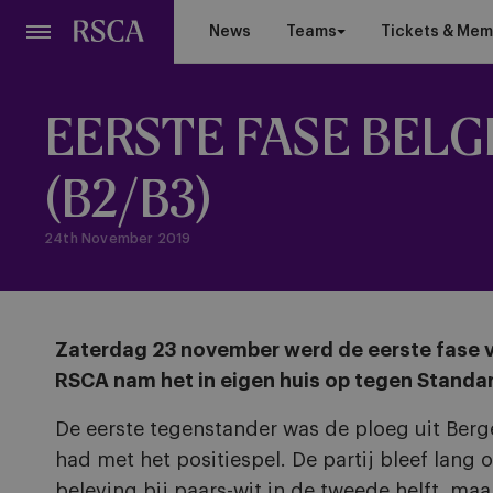
Skip
News
Teams
Tickets & Mem
to
main
content
EERSTE FASE BEL
(B2/B3)
24th November 2019
Zaterdag 23 november werd de eerste fase v
RSCA nam het in eigen huis op tegen Standar
De eerste tegenstander was de ploeg uit Berg
had met het positiespel. De partij bleef lang 
beleving bij paars-wit in de tweede helft, ma