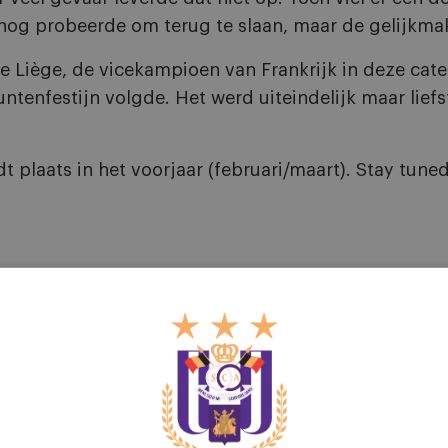
 nog probeerde om terug te slaan, maar de gelijkmak
 Liège, de vicekampioen van Frankrijk in deze categ
tenfestijn volgde. Het werd uiteindelijk maar lief
 plaats in het voorjaar (februari/maart). Stay tune