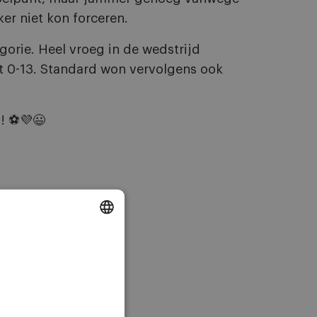
er niet kon forceren.
orie. Heel vroeg in de wedstrijd
st 0-13. Standard won vervolgens ook
d!
⚽
️💜😃
DUTCH
ENGLISH
FRENCH