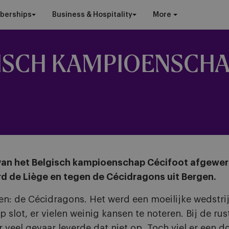
berships
Business & Hospitality
More
GISCH KAMPIOENSCH
an het Belgisch kampioenschap Cécifoot afgewerk
d de Liège en tegen de Cécidragons uit Bergen.
en: de Cécidragons. Het werd een moeilijke wedstri
op slot, er vielen weinig kansen te noteren. Bij de r
ar veel gevaar leverde dat niet op. Toch viel er e