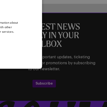
rmation about
THE LATEST NEWS
ith other
r services.
DIRECTLY IN YOUR
MAILBOX
Be the first to receive important updates, ticketing
ormation, shirt releases or promotions by subscribing
to our newsletter.
Subscribe