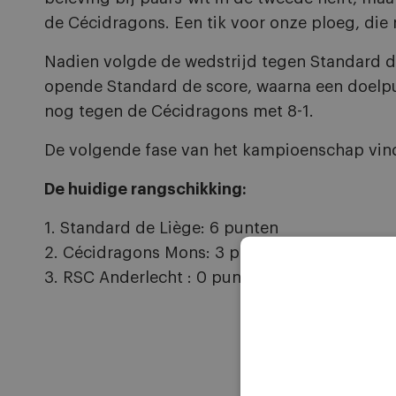
de Cécidragons. Een tik voor onze ploeg, die
Nadien volgde de wedstrijd tegen Standard de
opende Standard de score, waarna een doelpun
nog tegen de Cécidragons met 8-1.
De volgende fase van het kampioenschap vindt
De huidige rangschikking:
1. Standard de Liège: 6 punten
2. Cécidragons Mons: 3 punten
3. RSC Anderlecht : 0 punten