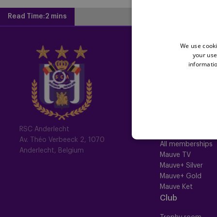
Read Time:
2 mins
We use cooki
Home
your use
informatio
Latest News
Newsletter
Fotoalbums
Memberships
RSC Anderlecht
Av. Théo Verbeeck 2, 1070
All memberships
Anderlecht, Belgium
Mauve TV
Mauve+ Silver
Mauve+ Gold
Mauve Ket
Club