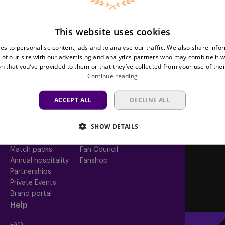
This website uses cookies
es to personalise content, ads and to analyse our traffic. We also share info
Teams
Tickets
 of our site with our advertising and analytics partners who may combine it w
n that you’ve provided to them or that they’ve collected from your use of thei
First team
Match tickets
Continue reading
Futures
ABO
Women
Resale
ACCEPT ALL
DECLINE ALL
Neerpede
Share your ticket
Futsal
SHOW DETAILS
Business
Fan
inf
Match packs
Fan Council
Annual hospitality
Fanshop
Partnerships
Private Events
Brand portal
Help