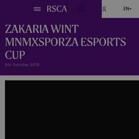
Skip
EN
to
main
content
ZAKARIA WINT
MNMXSPORZA ESPORTS
CUP
5th October 2019