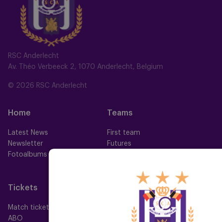
RSC Anderlecht
Av. Théo Verbeeck 2, 1070 Anderlecht, Belgium
© 2026 RSC Anderlecht
Home
Teams
Latest News
First team
Newsletter
Futures
Fotoalbums
Women
Neerpede
Futsal
Tickets
Memberships
Match tickets
All memberships
ABO
Mauve TV