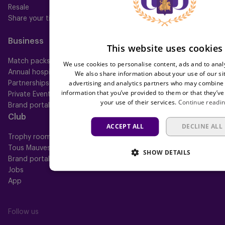
Resale
Mauve+ Silver
Share your ticket
Mauve+ Gold
Mauve Ket
Business
Fan
This website uses cookies
Match packs
Fan Council
We use cookies to personalise content, ads and to analy
Annual hospitality
Fanshop
We also share information about your use of our si
advertising and analytics partners who may combine i
Partnerships
information that you’ve provided to them or that they’ve
Private Events
your use of their services.
Continue readi
Brand portal
Club
Help
ACCEPT ALL
DECLINE ALL
Trophy room
FAQ
Tous Mauves
Location
SHOW DETAILS
Brand portal
Press
Jobs
App
Follow us