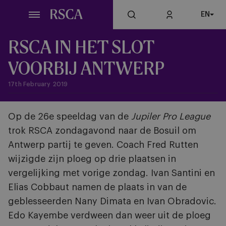
Skip
EN
to
main
content
RSCA IN HET SLOT
VOORBIJ ANTWERP
17th February 2019
Op de 26e speeldag van de
Jupiler Pro League
trok RSCA zondagavond naar de Bosuil om
Antwerp partij te geven. Coach Fred Rutten
wijzigde zijn ploeg op drie plaatsen in
vergelijking met vorige zondag. Ivan Santini en
Elias Cobbaut namen de plaats in van de
geblesseerden Nany Dimata en Ivan Obradovic.
Edo Kayembe verdween dan weer uit de ploeg