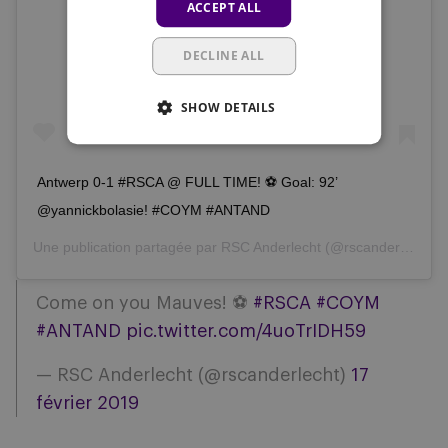
ACCEPT ALL
Voir cette publication sur Instagram
DECLINE ALL
SHOW DETAILS
Antwerp 0-1 #RSCA @ FULL TIME! ⚽️ Goal: 92’
@yannickbolasie! #COYM #ANTAND
Une publication partagée par
RSC Anderlecht
(@rscanderlecht) le
Come on you Mauves! ⚽️
#RSCA
#COYM
#ANTAND
pic.twitter.com/4uoTrIDH59
— RSC Anderlecht (@rscanderlecht)
17
février 2019