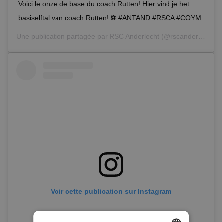
Voici le onze de base du coach Rutten! Hier vind je het
basiselftal van coach Rutten! ⚽️ #ANTAND #RSCA #COYM
Une publication partagée par
RSC Anderlecht
(@rscanderlecht) le
Voir cette publication sur Instagram