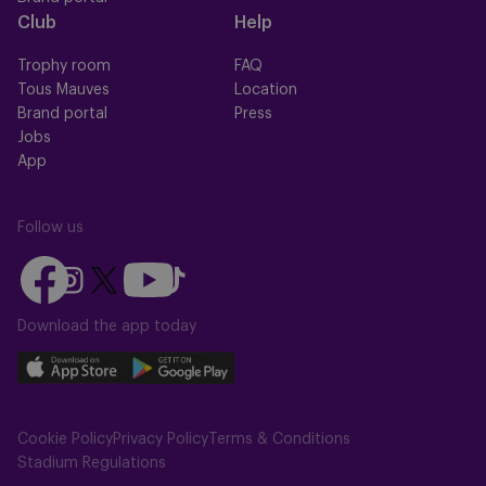
Club
Help
Trophy room
FAQ
Tous Mauves
Location
Brand portal
Press
Jobs
App
Follow us
Follow
Follow
Follow
Follow
Follow
us
us
us
us
us
on
on
Download the app today
on
on
on
Facebook
YouTube
Instagram
X
TikTok
Download
Download
(Twitter)
our
our
app
app
Cookie Policy
Privacy Policy
Terms & Conditions
on
on
Stadium Regulations
the
the