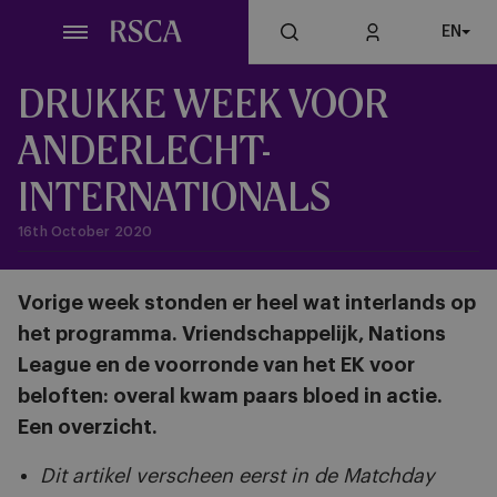
Skip
EN
to
main
content
DRUKKE WEEK VOOR
ANDERLECHT-
INTERNATIONALS
16th October 2020
Vorige week stonden er heel wat interlands op
het programma. Vriendschappelijk, Nations
League en de voorronde van het EK voor
beloften: overal kwam paars bloed in actie.
Een overzicht.
Dit artikel verscheen eerst in de Matchday