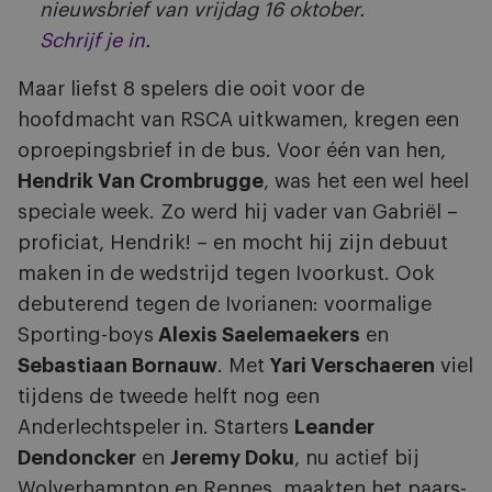
nieuwsbrief van vrijdag 16 oktober.
Schrijf je in
.
Maar liefst 8 spelers die ooit voor de
hoofdmacht van RSCA uitkwamen, kregen een
oproepingsbrief in de bus. Voor één van hen,
Hendrik Van Crombrugge
, was het een wel heel
speciale week. Zo werd hij vader van Gabriël –
proficiat, Hendrik! – en mocht hij zijn debuut
maken in de wedstrijd tegen Ivoorkust. Ook
debuterend tegen de Ivorianen: voormalige
Sporting-boys
Alexis Saelemaekers
en
Sebastiaan Bornauw
. Met
Yari Verschaeren
viel
tijdens de tweede helft nog een
Anderlechtspeler in. Starters
Leander
Dendoncker
en
Jeremy Doku
, nu actief bij
Wolverhampton en Rennes, maakten het paars-