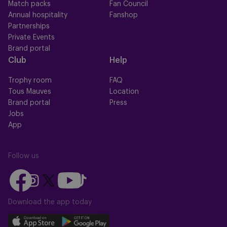
Match packs
Fan Council
Annual hospitality
Fanshop
Partnerships
Private Events
Brand portal
Club
Help
Trophy room
FAQ
Tous Mauves
Location
Brand portal
Press
Jobs
App
Follow us
Follow
Follow
Follow
Follow
Follow
us
us
us
us
us
on
on
Download the app today
on
on
on
Facebook
YouTube
Instagram
X
TikTok
Download
Download