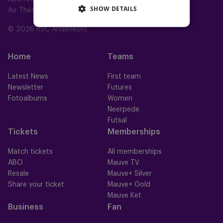
SHOW DETAILS
Av. Théo Verbeeck 2, 1070 Anderlecht, Belgium
© 2026 RSC Anderlecht
Home
Teams
Latest News
First team
Newsletter
Futures
Fotoalbums
Women
Neerpede
Futsal
Tickets
Memberships
Match tickets
All memberships
ABO
Mauve TV
Resale
Mauve+ Silver
Share your ticket
Mauve+ Gold
Mauve Ket
Business
Fan