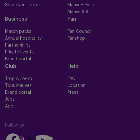
Share your ticket
Mauve+ Gold
Mauve Ket
Business
Fan
Match packs
Fan Council
Annual hospitality
Fanshop
Partnerships
Private Events
Brand portal
Club
Help
Trophy room
FAQ
Tous Mauves
Location
Brand portal
Press
Jobs
App
Follow us
Follow
Follow
Follow
Follow
Follow