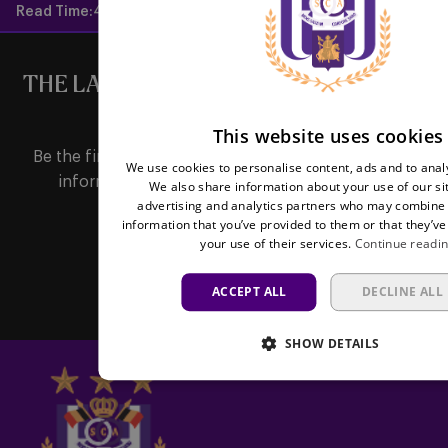
Read Time:
4 mins
THE LATEST NEWS DIRECTLY IN YOUR
MAILBOX
This website uses cookies
Be the first to receive important updates, ticketing
We use cookies to personalise content, ads and to analy
information, shirt releases or promotions by
We also share information about your use of our si
advertising and analytics partners who may combine i
subscribing to our newsletter.
information that you’ve provided to them or that they’ve
your use of their services.
Continue readi
Subscribe
ACCEPT ALL
DECLINE ALL
SHOW DETAILS