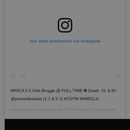
Voir cette publication sur Instagram
#RSCA 2-2 Club Brugge @ FULL TIME ⚽️ Goals: 31’ & 81’
@yannickbolasie (1-1 & 2-1) #COYM #ANDCLU
Une publication partagée par
RSC Anderlecht
(@rscanderlecht) le