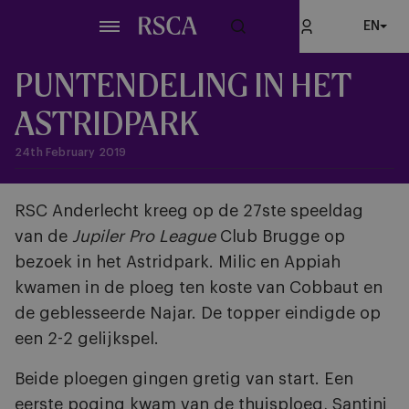
Skip
EN
to
main
content
PUNTENDELING IN HET
ASTRIDPARK
24th February 2019
RSC Anderlecht kreeg op de 27ste speeldag
van de
Jupiler Pro League
Club Brugge op
bezoek in het Astridpark. Milic en Appiah
kwamen in de ploeg ten koste van Cobbaut en
de geblesseerde Najar. De topper eindigde op
een 2-2 gelijkspel.
Beide ploegen gingen gretig van start. Een
eerste poging kwam van de thuisploeg, Santini