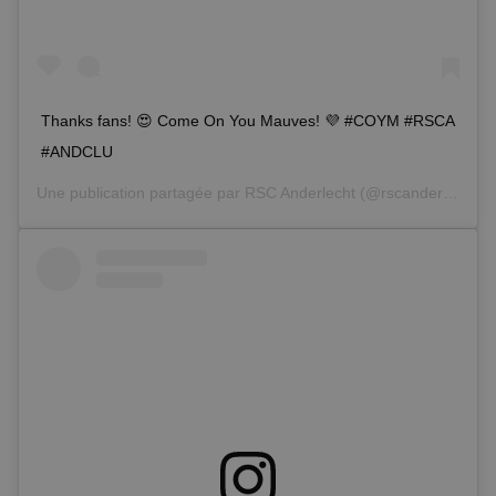
Thanks fans! 😍 Come On You Mauves! 💜 #COYM #RSCA
#ANDCLU
Une publication partagée par
RSC Anderlecht
(@rscanderlecht) le